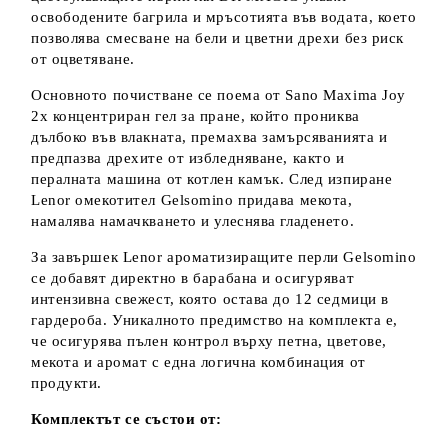
освободените багрила и мръсотията във водата, което
позволява смесване на бели и цветни дрехи без риск
от оцветяване.
Основното почистване се поема от Sano Maxima Joy
2х концентриран гел за пране, който прониква
дълбоко във влакната, премахва замърсяванията и
предпазва дрехите от избледняване, както и
пералната машина от котлен камък. След изпиране
Lenor омекотител Gelsomino придава мекота,
намалява намачкването и улеснява гладенето.
За завършек Lenor ароматизиращите перли Gelsomino
се добавят директно в барабана и осигуряват
интензивна свежест, която остава до 12 седмици в
гардероба. Уникалното предимство на комплекта е,
че осигурява пълен контрол върху петна, цветове,
мекота и аромат с една логична комбинация от
продукти.
Комплектът се състои от: