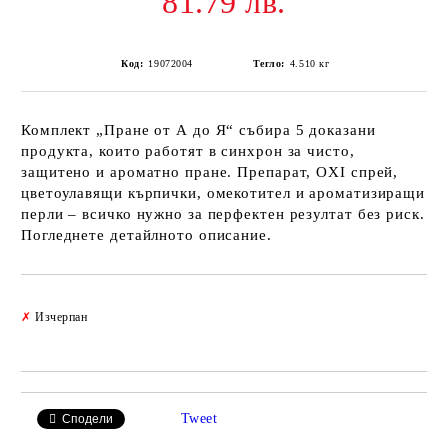
81.79 лв.
Код:
19072004
Тегло:
4.510
кг
Комплект „Пране от А до Я“ събира 5 доказани
продукта, които работят в синхрон за чисто,
защитено и ароматно пране. Препарат, OXI спрей,
цветоулавящи кърпички, омекотител и ароматизиращи
перли – всичко нужно за перфектен резултат без риск.
Погледнете детайлното описание.
Добави в желани
✗
Изчерпан
Tweet
Сподели