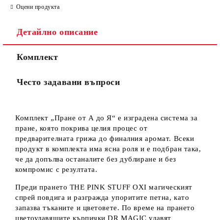
Оцени продукта
Детайлно описание
Комплект
Често задавани въпроси
Комплект „Пране от А до Я“ е изградена система за
пране, която покрива целия процес от
предварителната грижа до финалния аромат. Всеки
продукт в комплекта има ясна роля и е подбран така,
че да допълва останалите без дублиране и без
компромис с резултата.
Преди прането THE PINK STUFF OXI магическият
спрей повдига и разгражда упоритите петна, като
запазва тъканите и цветовете. По време на прането
цветоулавящите кърпички DR MAGIC улавят