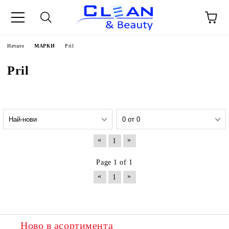
Начало
МАРКИ
Pril
Pril
«
»
1
Page 1 of 1
«
»
1
Ново в асортимента