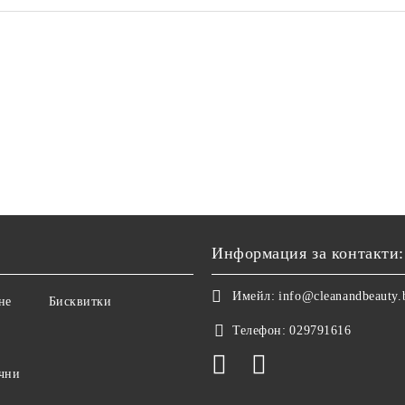
Бекман Препарат за
Д-р Бекман Кърпички за
ахване на петна 80 гр.
тъмно пране и освежаване
влакната, 8 бр.
1.67 €
3.27 лв.
5.03 €
9.84 лв.
€
3.64 лв.
5.59 €
10.93 лв.
Информация за контакти:
Имейл:
info@cleanandbeauty.
не
Бисквитки
Телефон:
029791616
чни