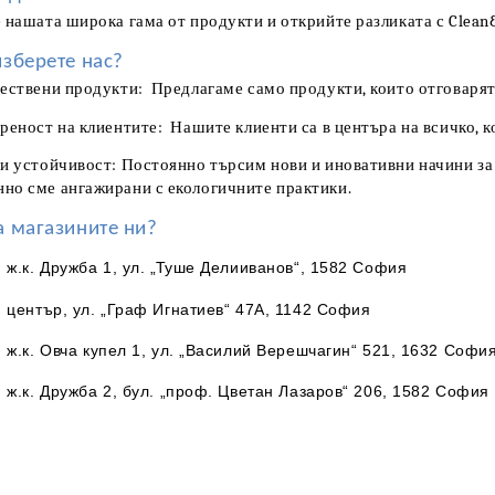
 нашата широка гама от продукти и открийте разликата с Clean
изберете нас?
ествени продукти: Предлагаме само продукти, които отговарят 
реност на клиентите: Нашите клиенти са в центъра на всичко, 
 и устойчивост: Постоянно търсим нови и иновативни начини за
но сме ангажирани с екологичните практики.
а магазините ни?
я
ж.к. Дружба 1, ул. „Туше Делииванов“, 1582 София
център, ул. „Граф Игнатиев“ 47А, 1142 София
я
ж.к. Овча купел 1, ул. „Василий Верешчагин“ 521, 1632 Софи
я
ж.к. Дружба 2, бул. „проф. Цветан Лазаров“ 206, 1582 София