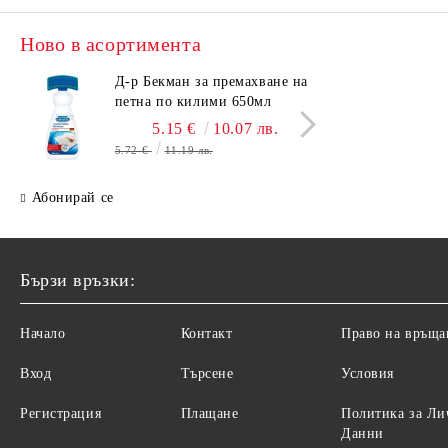
NIVEA
Ново в асортимента
Omino Bianco
Д-р Бекман за премахване на
Д-р 
петна по килими 650мл
прем
PASSION GOLD
Пауч
5.15 €
10.07 лв.
Pasta del Capitano
5.72 €
11.19 лв.
1.86 
Perilis
Абонирай се
Perlana
PERSIL HENKEL
Бързи връзки:
PERSIL UNILEVER
QUASAR
Начало
Контакт
Право на връща
Sano
Вход
Търсене
Условия
SOLE
Регистрация
Плащане
Политика за Ли
SPUMA DI SCIAMPAGNA
Данни