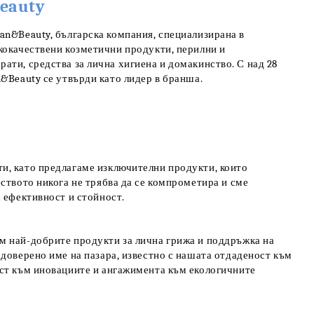
Beauty
an&Beauty, българска компания, специализирана в
кокачествени козметични продукти, перилни и
ати, средства за лична хигиена и домакинство. С над 28
n&Beauty се утвърди като лидер в бранша.
и, като предлагаме изключителни продукти, които
еството никога не трябва да се компрометира и сме
а ефективност и стойност.
м най-добрите продукти за лична грижа и поддръжка на
 доверено име на пазара, известно с нашата отдаденост към
аст към иновациите и ангажимента към екологичните