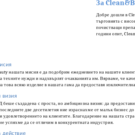
За Clean&
Добре дошли в Cle
търговията с висо
почистващи препар
години опит, Clea
исия
auty нашата мисия е да подобрим ежедневието на нашите клиент
а техните нужди и надхвърлят очакванията им. Вярваме, че кач
а това всяко изделие в нашата гама да предоставя изключителн
и визия
 беше създадена с проста, но амбициозна визия: да предостави
последните две десетилетия ние израснахме от малък бизнес до
 и удовлетворението на клиентите. Благодарение на нашата стр
ие успяхме да се отличим в конкурентната индустрия.
а действие