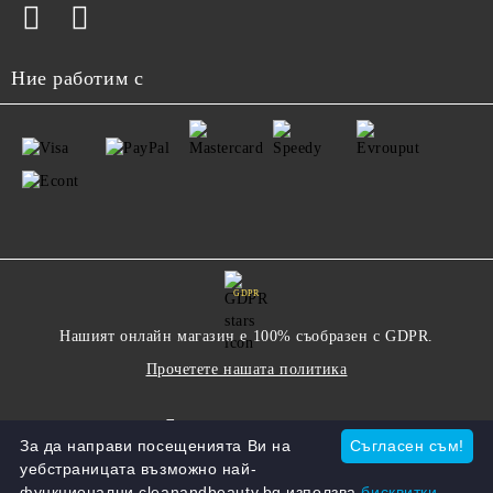
Ние работим с
GDPR
Нашият онлайн магазин е 100% съобразен с GDPR.
Прочетете нашата политика
Моите лични данни
За да направи посещенията Ви на
Съгласен съм!
уебстраницата възможно най-
функционални cleanandbeauty.bg използва
бисквитки.