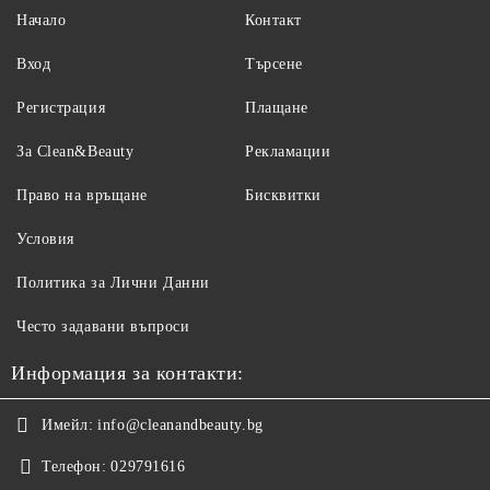
Има ли без алуминий?
Начало
Контакт
Да — това са класическите дезодоранти. Те не спират потта, но
се справят с миризмата.
Вход
Търсене
Защо дезодорантът спира да действа следобед?
Ако е дезодорант, а вие се потите обилно, той се разрежда. При
Регистрация
Плащане
такъв случай антиперспирантът е по-подходящ.
За Clean&Beauty
Рекламации
Право на връщане
Бисквитки
Условия
Политика за Лични Данни
Често задавани въпроси
Информация за контакти:
Имейл:
info@cleanandbeauty.bg
Телефон:
029791616