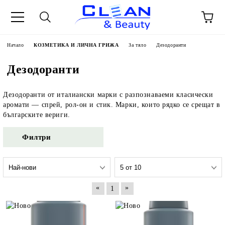
Начало
КОЗМЕТИКА И ЛИЧНА ГРИЖА
За тяло
Дезодоранти
Дезодоранти
Дезодоранти от италиански марки с разпознаваеми класически
аромати — спрей, рол-он и стик. Марки, които рядко се срещат в
българските вериги.
Филтри
«
»
1