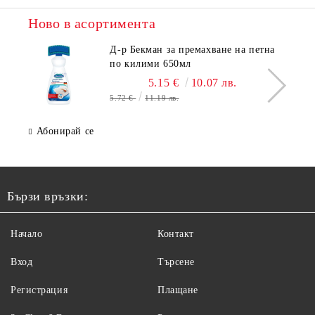
Ново в асортимента
Д-р Бекман за премахване на петна
по килими 650мл
5.15 €
10.07 лв.
5.72 €
11.19 лв.
Абонирай се
Бързи връзки:
Начало
Контакт
Вход
Търсене
Регистрация
Плащане