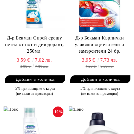
Д-р Бекман Спрей срещу
Д-р Бекман Кърпички
петна от пот и дезодорант,
улавящи оцветители и
250мл.
замърсители 24 бр.
3.59 €
7.02 лв.
3.95 €
7.73 лв.
3.99 €
7.80 лв.
4.39 €
8.59 лв.
-5% при плащане с карта
-5% при плащане с карта
(не важи за промоции)
(не важи за промоции)
-10%