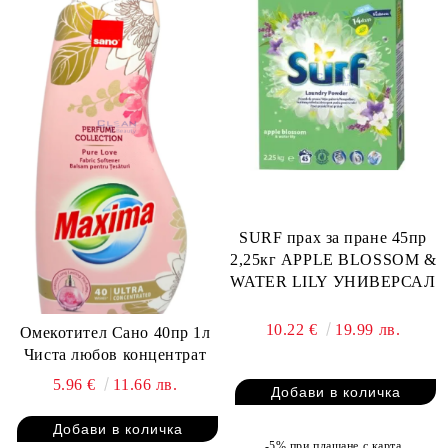
SURF прах за пране 45пр
2,25кг APPLE BLOSSOM &
WATER LILY УНИВЕРСАЛ
10.22 €
19.99 лв.
Омекотител Сано 40пр 1л
Чиста любов концентрат
5.96 €
11.66 лв.
-5% при плащане с карта