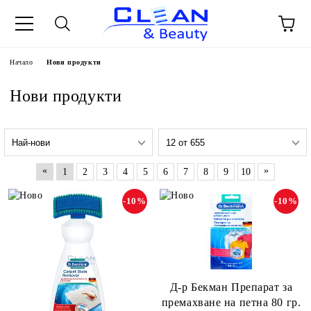
Начало
Нови продукти
Нови продукти
«
»
1
2
3
4
5
6
7
8
9
10
-10%
-10%
Д-р Бекман Препарат за
премахване на петна 80 гр.