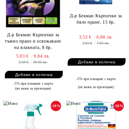
Д-р Бекман Кърпички за
бяло пране, 15 бр.
Д-р Бекман Кърпички за
3.52 €
6.88 лв.
тъмно пране и освежаване
3.91 €
7.65 лв.
на влакната, 8 бр.
5.03 €
9.84 лв.
5.59 €
10.93 лв.
-5% при плащане с карта
-5% при плащане с карта
(не важи за промоции)
(не важи за промоции)
-10%
-10%