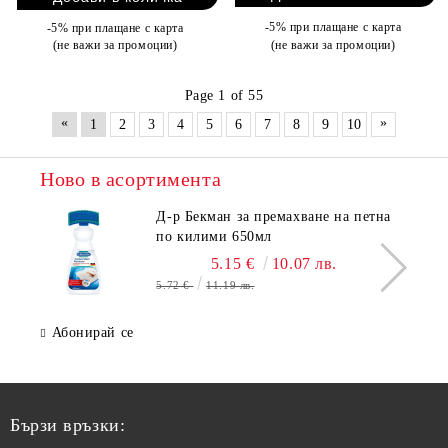
-5% при плащане с карта
-5% при плащане с карта
(не важи за промоции)
(не важи за промоции)
Page 1 of 55
«
»
1
2
3
4
5
6
7
8
9
10
Ново в асортимента
Д-р Бекман за премахване на петна
по килими 650мл
5.15 €
10.07 лв.
5.72 €
11.19 лв.
Абонирай се
Бързи връзки: