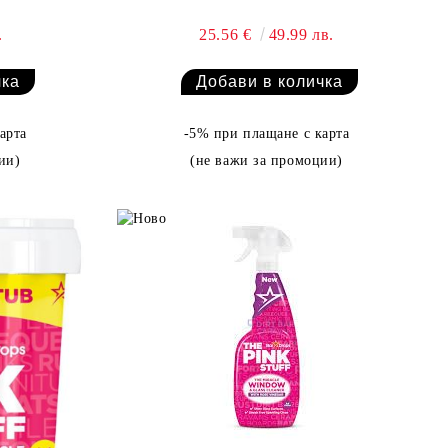
.
25.56 €
49.99 лв.
арта
-5% при плащане с карта
ии)
(не важи за промоции)