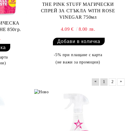
THE PINK STUFF МАГИЧЕСКИ
СПРЕЙ ЗА СТЪКЛА WITH ROSE
VINEGAR 750мл
ГИЧЕСКА
4.09 €
8.00 лв.
Е 850гр.
.
-5% при плащане с карта
арта
(не важи за промоции)
ии)
«
»
1
2