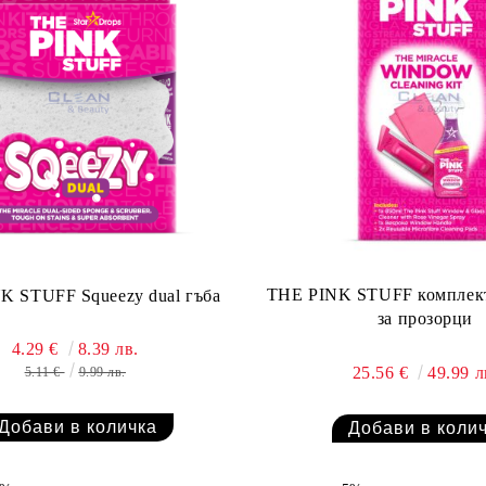
THE PINK STUFF комплект 
K STUFF Squeezy dual гъба
за прозорци
4.29 €
8.39 лв.
25.56 €
49.99 л
5.11 €
9.99 лв.