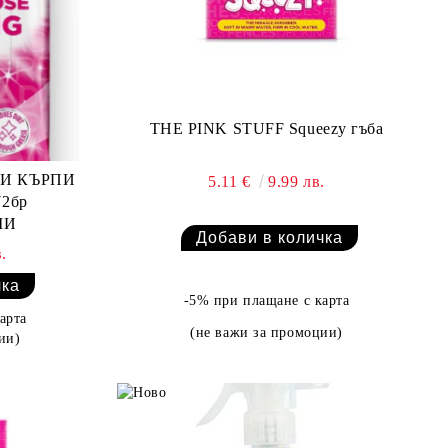
THE PINK STUFF Squeezy гъба
РИ КЪРПИ
5.11 €
9.99 лв.
2бр
МИ
.
-5% при плащане с карта
арта
(не важи за промоции)
ии)