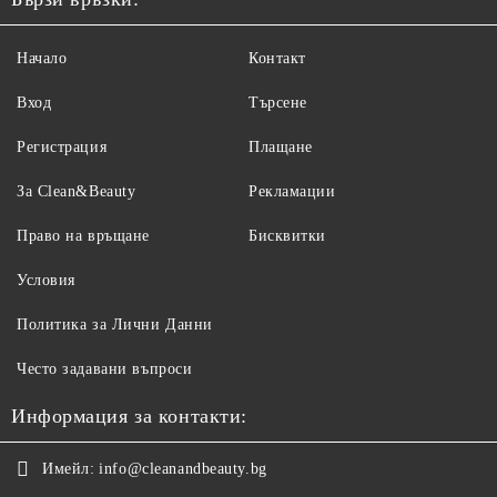
може да натежи на влакното.
Ами ако вече е свила
Понякога помага накисване в хладка вода с малко балсам за коса
Начало
Контакт
и внимателно разтягане, докато е влажна. Не винаги се
получава.
Вход
Търсене
Петно по коприна
Внимавайте — повечето
препарати против петна
са твърде
Регистрация
Плащане
агресивни. Пробвайте на скрито място или дайте на химическо
чистене.
За Clean&Beauty
Рекламации
Право на връщане
Бисквитки
Условия
Политика за Лични Данни
Често задавани въпроси
Информация за контакти:
Имейл:
info@cleanandbeauty.bg