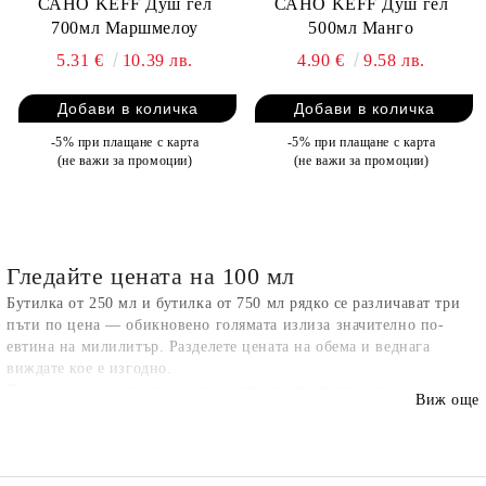
САНО KEFF Душ гел
САНО KEFF Душ гел
700мл Маршмелоу
500мл Манго
5.31 €
10.39 лв.
4.90 €
9.58 лв.
-5% при плащане с карта
-5% при плащане с карта
(не важи за промоции)
(не важи за промоции)
Гледайте цената на 100 мл
Бутилка от 250 мл и бутилка от 750 мл рядко се различават три
пъти по цена — обикновено голямата излиза значително по-
евтина на милилитър. Разделете цената на обема и веднага
виждате кое е изгодно.
Същото важи за пълнителите: купувате помпата веднъж и после
Виж още
доливате, което е и по-евтино, и по-малко пластмаса.
Душ гел или сапун
Душ гелът
има pH, близко до това на кожата, и обикновено