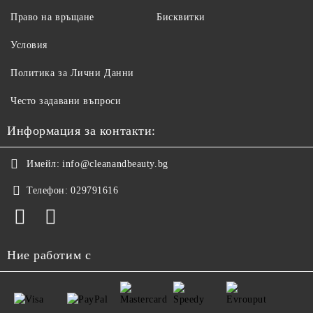
Има ли за чувствителна кожа?
Право на връщане
Бисквитки
Търсете формули без парфюм и с ниско pH. При екзема или
дерматит се консултирайте с дерматолог — козметиката помага,
Условия
но не лекува.
Защо гелът не пени?
Политика за Лични Данни
Пяната не е мярка за почистване. Формулите без сулфати пенят
по-малко и мият също толкова добре.
Често задавани въпроси
Информация за контакти:
Имейл:
info@cleanandbeauty.bg
Телефон:
029791616
Ние работим с