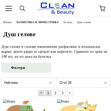
Начало
КОЗМЕТИКА И ЛИЧНА ГРИЖА
За тяло
Душ гелове
Душ гелове
Душ гелове в големи икономични разфасовки и италиански
марки, които рядко се срещат във веригите. Сравнете по цена на
100 мл, не по цена на бутилка.
Филтри
«
»
1
2
3