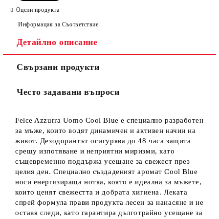
Оцени продукта
Информация за Съответствие
Детайлно описание
Свързани продукти
Често задавани въпроси
Felce Azzurra Uomo Cool Blue е специално разработен
за мъже, които водят динамичен и активен начин на
живот. Дезодорантът осигурява до 48 часа защита
срещу изпотяване и неприятни миризми, като
същевременно поддържа усещане за свежест през
целия ден. Специално създаденият аромат Cool Blue
носи енергизираща нотка, която е идеална за мъжете,
които ценят свежестта и добрата хигиена. Леката
спрей формула прави продукта лесен за нанасяне и не
оставя следи, като гарантира дълготрайно усещане за