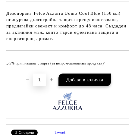
Дезодорант Felce Azzurra Uomo Cool Blue (150 мл)
осигурява дълготрайна защита срещу изпотяване,
предлагайки свежест и комфорт до 48 часа. Създаден
за активния мъж, който търси ефективна защита и
енергизиращ аромат.
Добави в желани
„-5% при плащане с карта (за непромоционални продукти)“
Tweet
Сподели