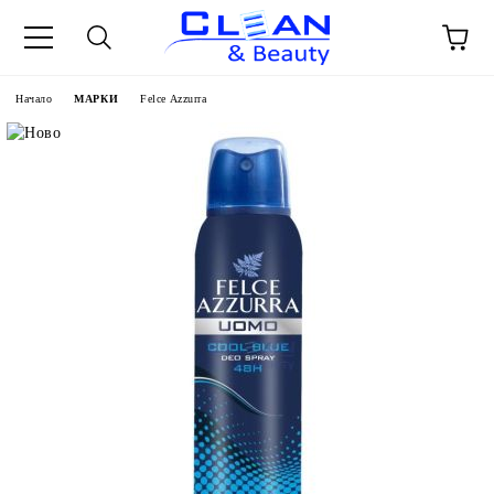
Начало
МАРКИ
Felce Azzurra