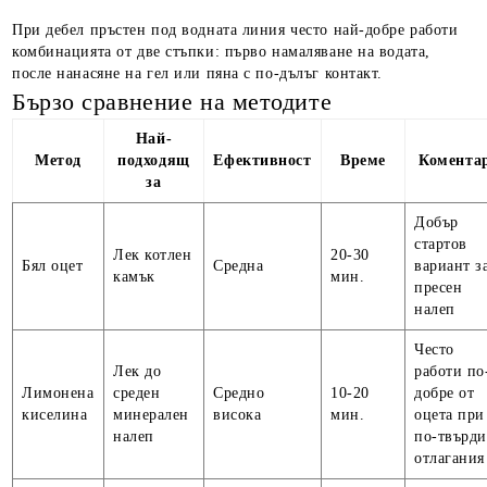
При дебел пръстен под водната линия често най-добре работи
комбинацията от две стъпки: първо намаляване на водата,
после нанасяне на гел или пяна с по-дълъг контакт.
Бързо сравнение на методите
Най-
Метод
подходящ
Ефективност
Време
Комента
за
Добър
стартов
Лек котлен
20-30
Бял оцет
Средна
вариант з
камък
мин.
пресен
налеп
Често
Лек до
работи по
Лимонена
среден
Средно
10-20
добре от
киселина
минерален
висока
мин.
оцета при
налеп
по-твърд
отлагания