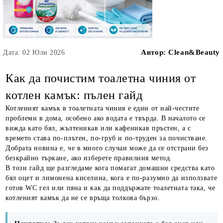
Автор:
Clean&Beauty
Дата: 02 Юли 2026
Как да почистим тоалетна чиния от
котлен камък: пълен гайд
Котленият камък в тоалетната чиния е един от най-честите
проблеми в дома, особено ако водата е твърда. В началото се
вижда като бял, жълтеникав или кафеникав пръстен, а с
времето става по-плътен, по-груб и по-труден за почистване.
Добрата новина е, че в много случаи може да се отстрани без
безкрайно търкане, ако изберете правилния метод.
В този гайд ще разгледаме кога помагат домашни средства като
бял оцет и лимонена киселина, кога е по-разумно да използвате
готов WC гел или пяна и как да поддържате тоалетната така, че
котленият камък да не се връща толкова бързо.