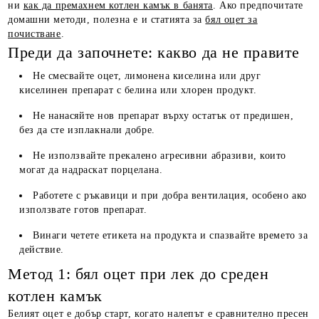
ни
как да премахнем котлен камък в банята
. Ако предпочитате
домашни методи, полезна е и статията за
бял оцет за
почистване
.
Преди да започнете: какво да не правите
Не смесвайте оцет, лимонена киселина или друг
киселинен препарат с белина или хлорен продукт.
Не нанасяйте нов препарат върху остатък от предишен,
без да сте изплакнали добре.
Не използвайте прекалено агресивни абразиви, които
могат да надраскат порцелана.
Работете с ръкавици и при добра вентилация, особено ако
използвате готов препарат.
Винаги четете етикета на продукта и спазвайте времето за
действие.
Метод 1: бял оцет при лек до среден
котлен камък
Белият оцет е добър старт, когато налепът е сравнително пресен