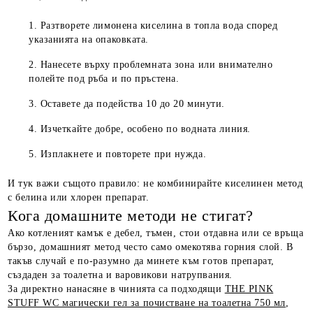
Разтворете лимонена киселина в топла вода според
указанията на опаковката.
Нанесете върху проблемната зона или внимателно
полейте под ръба и по пръстена.
Оставете да подейства 10 до 20 минути.
Изчеткайте добре, особено по водната линия.
Изплакнете и повторете при нужда.
И тук важи същото правило: не комбинирайте киселинен метод
с белина или хлорен препарат.
Кога домашните методи не стигат?
Ако котленият камък е дебел, тъмен, стои отдавна или се връща
бързо, домашният метод често само омекотява горния слой. В
такъв случай е по-разумно да минете към готов препарат,
създаден за тоалетна и варовикови натрупвания.
За директно нанасяне в чинията са подходящи
THE PINK
STUFF WC магически гел за почистване на тоалетна 750 мл
,