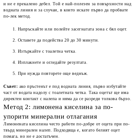
и не е прекалено дебел. Той е най-полезен за повърхности над
водната линия и за случаи, в които искате първо да пробвате
по-лек метод.
Напръскайте или полейте засегнатата зона с бял оцет.
Оставете да подейства 20 до 30 минути.
Изтъркайте с тоалетна четка.
Изплакнете и огледайте резултата.
При нужда повторете още веднъж.
Съвет:
ако пръстенът е под водната линия, първо избутайте
част от водата надолу с тоалетната четка. Така оцетът ще има
директен контакт с налепа и няма да се разреди толкова бързо.
Метод 2: лимонена киселина за по-
упорити минерални отлагания
Лимонената киселина често работи по-добре от оцета при по-
твърд минерален налеп. Подходяща е, когато белият оцет
помага, но не е достатъчен.