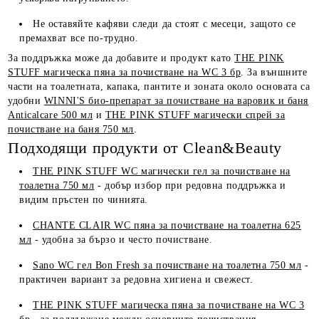
Не оставяйте кафяви следи да стоят с месеци, защото се
премахват все по-трудно.
За поддръжка може да добавите и продукт като
THE PINK
STUFF магическа пяна за почистване на WC 3 бр
. За външните
части на тоалетната, капака, пантите и зоната около основата са
удобни
WINNI'S био-препарат за почистване на варовик и баня
Anticalcare 500 мл
и
THE PINK STUFF магически спрей за
почистване на баня 750 мл
.
Подходящи продукти от Clean&Beauty
THE PINK STUFF WC магически гел за почистване на
тоалетна 750 мл
- добър избор при редовна поддръжка и
видим пръстен по чинията.
CHANTE CLAIR WC пяна за почистване на тоалетна 625
мл
- удобна за бързо и често почистване.
Sano WC гел Bon Fresh за почистване на тоалетна 750 мл
-
практичен вариант за редовна хигиена и свежест.
THE PINK STUFF магическа пяна за почистване на WC 3