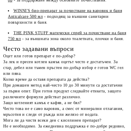
бр
- за поддържане между основните почиствания.
WINNI'S био-препарат за почистване на варовик и баня
Anticalcare 500 мл
- подходящ за външни санитарни
повърхности и баня.
THE PINK STUFF магически спрей за почистване на баня
750 мл
- за външната зона около тоалетната, плочки и баня.
Често задавани въпроси
Оцет или готов препарат е по-добър?
За лек и пресен котлен камък оцетът често е достатъчен. За
стар, дебел или тъмен пръстен по-добър избор е готов WC гел
или пяна.
Колко време да оставя препарата да действа?
При домашен метод най-често 10 до 30 минути са достатъчни
за първи опит. При готов продукт следвайте етикета, защото
различните формули действат различно.
Защо котленият камък е кафяв, а не бял?
Често това не е само варовик, а смес от минерални отлагания,
мръсотия и следи от ръжда или желязо от водата.
Мога ли да чистя всеки ден с киселинен препарат?
Не е необходимо. За ежедневна поддръжка е по-добре редовно,