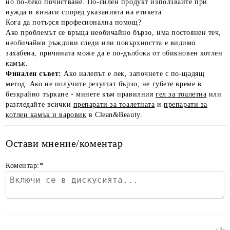
но по-леко почистване. По-силен продукт използвайте при
нужда и винаги според указанията на етикета.
Кога да потърся професионална помощ?
Ако проблемът се връща необичайно бързо, има постоянен теч,
необичайни ръждиви следи или повърхността е видимо
захабена, причината може да е по-дълбока от обикновен котлен
камък.
Финален съвет:
Ако налепът е лек, започнете с по-щадящ
метод. Ако не получите резултат бързо, не губете време в
безкрайно търкане - минете към правилния
гел за тоалетна
или
разгледайте всички
препарати за тоалетната
и
препарати за
котлен камък и варовик
в Clean&Beauty.
Остави мнение/коментар
Коментар:
*