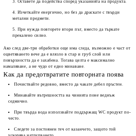
Оставете да подейства според указанията на продукта.
Изчеткайте енергично, но без да драскате с твърди
метални предмети.
При нужда повторете втори път, вместо да търкате
прекалено силно.
Ако след две-три обработки още има следа, възможно е част от
оцветяването вече да е влязло в стар и груб слой или
повърхността да е захабена. Тогава целта е максимално
намаляване, а не чудо от едно минаване.
Как да предотвратите повторната поява
Почиствайте редовно, вместо да чакате дебел пръстен.
Минавайте вътрешността на чинията поне веднъж
седмично.
При твърда вода използвайте поддържащ WC продукт по-
често.
Следете за постоянен теч от казанчето, защото той
ускорява натрупването.