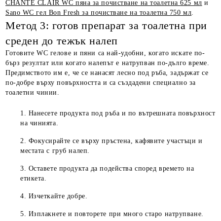
CHANTE CLAIR WC пяна за почистване на тоалетна 625 мл
и
Sano WC гел Bon Fresh за почистване на тоалетна 750 мл
.
Метод 3: готов препарат за тоалетна при
среден до тежък налеп
Готовите WC гелове и пяни са най-удобни, когато искате по-
бърз резултат или когато налепът е натрупван по-дълго време.
Предимството им е, че се нанасят лесно под ръба, задържат се
по-добре върху повърхността и са създадени специално за
тоалетни чинии.
Нанесете продукта под ръба и по вътрешната повърхност
на чинията.
Фокусирайте се върху пръстена, кафявите участъци и
местата с груб налеп.
Оставете продукта да подейства според времето на
етикета.
Изчеткайте добре.
Изплакнете и повторете при много старо натрупване.