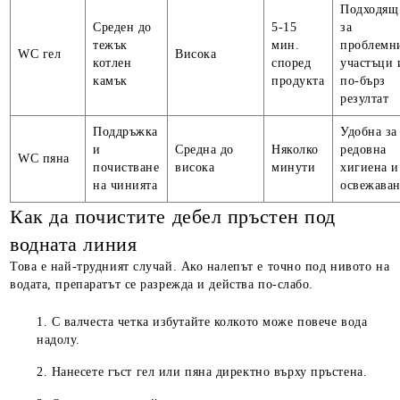
Подходящ
Среден до
5-15
за
тежък
мин.
проблемн
WC гел
Висока
котлен
според
участъци 
камък
продукта
по-бърз
резултат
Поддръжка
Удобна за
и
Средна до
Няколко
редовна
WC пяна
почистване
висока
минути
хигиена и
на чинията
освежава
Как да почистите дебел пръстен под
водната линия
Това е най-трудният случай. Ако налепът е точно под нивото на
водата, препаратът се разрежда и действа по-слабо.
С валчеста четка избутайте колкото може повече вода
надолу.
Нанесете гъст гел или пяна директно върху пръстена.