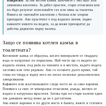
Накратко:
За лек котлен камък започнете с бял оцет или
лимонена киселина. За дебел пръстен, стари отлагания или
по-бърз резултат използвайте гел или пяна за тоалетна.
Никога не смесвайте киселини с белина или хлорни
препарати. Ако пръстенът е под водната линия, първо
намалете нивото на водата, за да може препаратът да
действа директно върху налепа.
Защо се появява котлен камък в
тоалетната?
Котленият камък се образува, когато минералите от твърдата
вода се натрупват по порцелана. Най-често ще го видите по
водната линия, под ръба на чинията и в местата, където водата
застоява или тече редовно. Ако го оставите дълго време, той
става по-твърд и върху него по-лесно полепват допълнителни
замърсявания.
Кафявите или жълтеникавите следи често не са само варовик.
Понякога са смес от минерални отлагания, ръжда, желязо от
водата и натрупана мръсотия. Затова при по-стари налепи един
лек домашен метод може да не е достатъчен.
Ако имате варовик и по други места в банята, вижте и статията