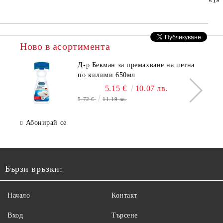
«
1
»
Ново в асортимента
Д-р Бекман за премахване на петна
по килими 650мл
5.15 €
10.07 лв.
5.72 €
11.19 лв.
Абонирай се
Бързи връзки:
Начало
Контакт
Вход
Търсене