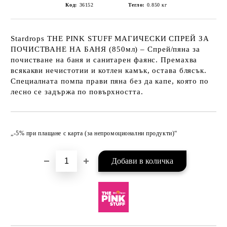
Код:
36152
Тегло:
0.850
кг
Stardrops THE PINK STUFF МАГИЧЕСКИ СПРЕЙ ЗА
ПОЧИСТВАНЕ НА БАНЯ (850мл) – Спрей/пяна за
почистване на баня и санитарен фаянс. Премахва
всякакви нечистотии и котлен камък, остава блясък.
Специалната помпа прави пяна без да капе, която по
лесно се задържа по повърхността.
Добави в желани
„-5% при плащане с карта (за непромоционални продукти)“