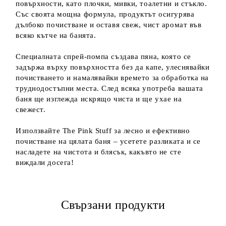
повърхности, като плочки, мивки, тоалетни и стъкло.
Със своята мощна формула, продуктът осигурява
дълбоко почистване и оставя свеж, чист аромат във
всяко кътче на банята.
Специалната спрей-помпа създава пяна, която се
задържа върху повърхността без да капе, улеснявайки
почистването и намалявайки времето за обработка на
труднодостъпни места. След всяка употреба вашата
баня ще изглежда искрящо чиста и ще ухае на
свежест.
Използвайте The Pink Stuff за лесно и ефективно
почистване на цялата баня – усетете разликата и се
насладете на чистота и блясък, какъвто не сте
виждали досега!
Свързани продукти