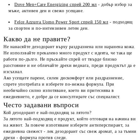
Dove Men+Care Energizing спрей 200 мл
- добър избор за
мъже, активен ден и свежо усещане.
Felce Azzurra Uomo Power Sport спрей 150 мл
- подходящ
за спортен и по-интензивен летен ден.
Какво да не правите?
Не нанасяйте дезодорант върху раздразнена или наранена кожа.
Не използвайте прекалено много продукт с идеята, че така ще
работи по-дълго. Не пръскайте спрей от твърде близко
разстояние и не обличайте дрехи веднага, преди продуктът да е
изсъхнал.
Ако усещате парене, силен дискомфорт или раздразнение,
спрете употребата и изберете по-нежна формула. При
необичайно силно изпотяване, което ви притеснява в
ежедневието, е добре да се консултирате със специалист.
Често задавани въпроси
Кой дезодорант е най-подходящ за лятото?
За лятото най-подходящ е продукт, който отговаря на начина ви
на живот. За повече изпотяване изберете антиперспирант, за
ежедневна свежест - лек дезодорант със свеж аромат, а за тъмни
дрехи - формула против следи.