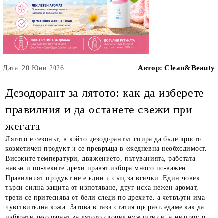
Автор:
Clean&Beauty
Дата: 20 Юни 2026
Дезодорант за лятото: как да изберете
правилния и да останете свежи при
жегата
Лятото е сезонът, в който дезодорантът спира да бъде просто
козметичен продукт и се превръща в ежедневна необходимост.
Високите температури, движението, пътуванията, работата
навън и по-леките дрехи правят избора много по-важен.
Правилният продукт не е един и същ за всички. Един човек
търси силна защита от изпотяване, друг иска нежен аромат,
трети се притеснява от бели следи по дрехите, а четвърти има
чувствителна кожа. Затова в тази статия ще разгледаме как да
изберете дезодорант за лятото според нуждите си, а не просто