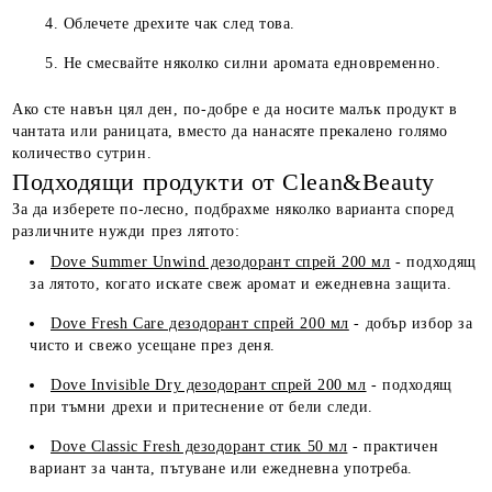
Облечете дрехите чак след това.
Не смесвайте няколко силни аромата едновременно.
Ако сте навън цял ден, по-добре е да носите малък продукт в
чантата или раницата, вместо да нанасяте прекалено голямо
количество сутрин.
Подходящи продукти от Clean&Beauty
За да изберете по-лесно, подбрахме няколко варианта според
различните нужди през лятото:
Dove Summer Unwind дезодорант спрей 200 мл
- подходящ
за лятото, когато искате свеж аромат и ежедневна защита.
Dove Fresh Care дезодорант спрей 200 мл
- добър избор за
чисто и свежо усещане през деня.
Dove Invisible Dry дезодорант спрей 200 мл
- подходящ
при тъмни дрехи и притеснение от бели следи.
Dove Classic Fresh дезодорант стик 50 мл
- практичен
вариант за чанта, пътуване или ежедневна употреба.