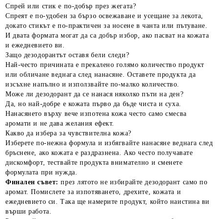
Спрей или стик е по-добър през жегата?
Спреят е по-удобен за бързо освежаване и усещане за лекота,
докато стикът е по-практичен за носене в чанта или пътуване.
И двата формата могат да са добър избор, ако пасват на кожата
и ежедневието ви.
Защо дезодорантът оставя бели следи?
Най-често причината е прекалено голямо количество продукт
или обличане веднага след нанасяне. Оставете продукта да
изсъхне напълно и използвайте по-малко количество.
Може ли дезодорант да се нанася няколко пъти на ден?
Да, но най-добре е кожата първо да бъде чиста и суха.
Нанасянето върху вече изпотена кожа често само смесва
аромати и не дава желания ефект.
Какво да избера за чувствителна кожа?
Изберете по-нежна формула и избягвайте нанасяне веднага след
бръснене, ако кожата е раздразнена. Ако често получавате
дискомфорт, тествайте продукта внимателно и сменете
формулата при нужда.
Финален съвет:
през лятото не избирайте дезодорант само по
аромат. Помислете за изпотяването, дрехите, кожата и
ежедневието си. Така ще намерите продукт, който наистина ви
върши работа.