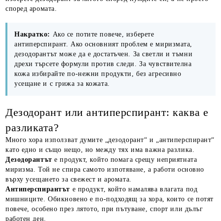
според аромата.
Накратко:
Ако се потите повече, изберете
антиперспирант. Ако основният проблем е миризмата,
дезодорантът може да е достатъчен. За светли и тъмни
дрехи търсете формули против следи. За чувствителна
кожа избирайте по-нежни продукти, без агресивно
усещане и с грижа за кожата.
Дезодорант или антиперспирант: каква е
разликата?
Много хора използват думите „дезодорант“ и „антиперспирант“
като едно и също нещо, но между тях има важна разлика.
Дезодорантът
е продукт, който помага срещу неприятната
миризма. Той не спира самото изпотяване, а работи основно
върху усещането за свежест и аромата.
Антиперспирантът
е продукт, който намалява влагата под
мишниците. Обикновено е по-подходящ за хора, които се потят
повече, особено през лятото, при пътуване, спорт или дълъг
работен ден.