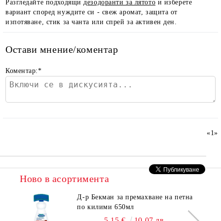
Разгледайте подходящи
дезодоранти за лятото
и изберете
вариант според нуждите си - свеж аромат, защита от
изпотяване, стик за чанта или спрей за активен ден.
Остави мнение/коментар
Коментар:
*
«
1
»
Ново в асортимента
Д-р Бекман за премахване на петна
по килими 650мл
5.15 €
10.07 лв.