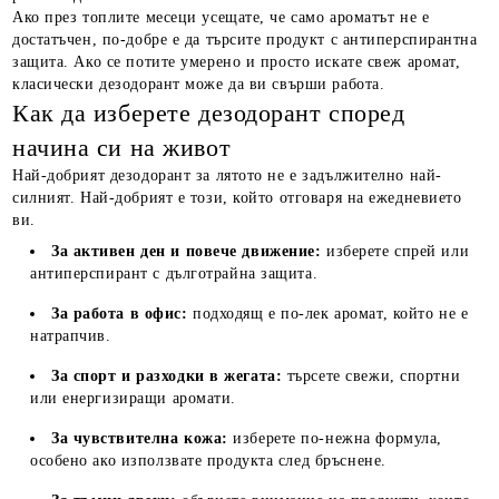
Ако през топлите месеци усещате, че само ароматът не е
достатъчен, по-добре е да търсите продукт с антиперспирантна
защита. Ако се потите умерено и просто искате свеж аромат,
класически дезодорант може да ви свърши работа.
Как да изберете дезодорант според
начина си на живот
Най-добрият дезодорант за лятото не е задължително най-
силният. Най-добрият е този, който отговаря на ежедневието
ви.
За активен ден и повече движение:
изберете спрей или
антиперспирант с дълготрайна защита.
За работа в офис:
подходящ е по-лек аромат, който не е
натрапчив.
За спорт и разходки в жегата:
търсете свежи, спортни
или енергизиращи аромати.
За чувствителна кожа:
изберете по-нежна формула,
особено ако използвате продукта след бръснене.