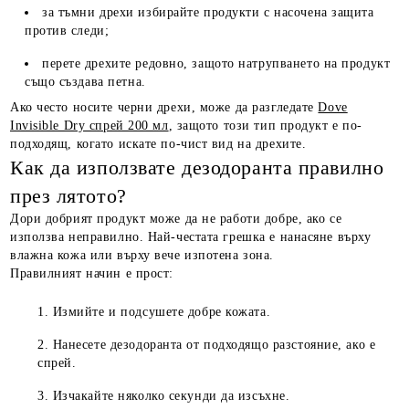
за тъмни дрехи избирайте продукти с насочена защита
против следи;
перете дрехите редовно, защото натрупването на продукт
също създава петна.
Ако често носите черни дрехи, може да разгледате
Dove
Invisible Dry спрей 200 мл
, защото този тип продукт е по-
подходящ, когато искате по-чист вид на дрехите.
Как да използвате дезодоранта правилно
през лятото?
Дори добрият продукт може да не работи добре, ако се
използва неправилно. Най-честата грешка е нанасяне върху
влажна кожа или върху вече изпотена зона.
Правилният начин е прост:
Измийте и подсушете добре кожата.
Нанесете дезодоранта от подходящо разстояние, ако е
спрей.
Изчакайте няколко секунди да изсъхне.