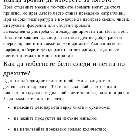
През студените месеци по-тежките аромати могат да стоят
приятно, но през лятото често стават прекалено натрапчиви.
При високи температури е по-добре да избирате свежи, чисти,
цитрусови, флорални или спортни аромати.
За ежедневна употреба са подходящи аромати тип clean, fresh,
floral или summer. За спорт и активен ден по-добре работят
енергизиращи и по-свежи мъжки аромати. Ако използвате
парфюм, изберете дезодорант с по-лек аромат, за да не се
смесват прекалено много миризми.
Как да избегнете бели следи и петна по
дрехите?
Един от най-досадните летни проблеми са следите от
дезодорант по дрехите. Те се появяват най-често, когато
нанесете продукта и веднага облечете тениска, риза или рокля.
За да намалите риска от следи:
нанасяйте дезодоранта върху чиста и суха кожа;
изчакайте продуктът да изсъхне напълно;
не използвайте прекалено голямо количество;