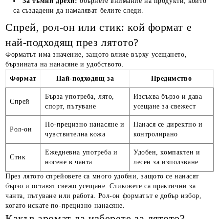
За тъмни дрехи:
обърнете внимание на продукти, които
са създадени да намаляват белите следи.
Спрей, рол-он или стик: кой формат е
най-подходящ през лятото?
Форматът има значение, защото влияе върху усещането,
бързината на нанасяне и удобството.
Формат
Най-подходящ за
Предимство
Бърза употреба, лято,
Изсъхва бързо и дава
Спрей
спорт, пътуване
усещане за свежест
По-прецизно нанасяне и
Нанася се директно и
Рол-он
чувствителна кожа
контролирано
Ежедневна употреба и
Удобен, компактен и
Стик
носене в чанта
лесен за използване
През лятото спрейовете са много удобни, защото се нанасят
бързо и оставят свежо усещане. Стиковете са практични за
чанта, пътуване или работа. Рол-он форматът е добър избор,
когато искате по-прецизно нанасяне.
Какъв аромат да изберете за лятото?