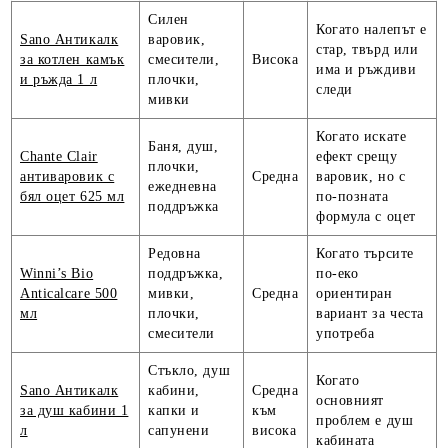
Силен
Когато налепът е
Sano Антикалк
варовик,
стар, твърд или
за котлен камък
смесители,
Висока
има и ръждиви
и ръжда 1 л
плочки,
следи
мивки
Когато искате
Баня, душ,
Chante Clair
ефект срещу
плочки,
антиваровик с
Средна
варовик, но с
ежедневна
бял оцет 625 мл
по-позната
поддръжка
формула с оцет
Редовна
Когато търсите
Winni’s Bio
поддръжка,
по-еко
Anticalcare 500
мивки,
Средна
ориентиран
мл
плочки,
вариант за честа
смесители
употреба
Стъкло, душ
Когато
Sano Антикалк
кабини,
Средна
основният
за душ кабини 1
капки и
към
проблем е душ
л
сапунени
висока
кабината