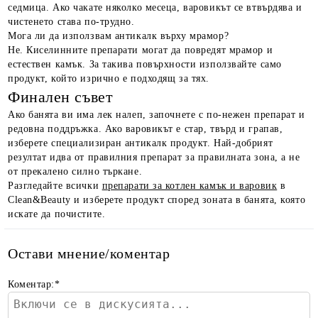
седмица. Ако чакате няколко месеца, варовикът се втвърдява и
чистенето става по-трудно.
Мога ли да използвам антикалк върху мрамор?
Не. Киселинните препарати могат да повредят мрамор и
естествен камък. За такива повърхности използвайте само
продукт, който изрично е подходящ за тях.
Финален съвет
Ако банята ви има лек налеп, започнете с по-нежен препарат и
редовна поддръжка. Ако варовикът е стар, твърд и грапав,
изберете специализиран антикалк продукт. Най-добрият
резултат идва от правилния препарат за правилната зона, а не
от прекалено силно търкане.
Разгледайте всички
препарати за котлен камък и варовик
в
Clean&Beauty и изберете продукт според зоната в банята, която
искате да почистите.
Остави мнение/коментар
Коментар:
*