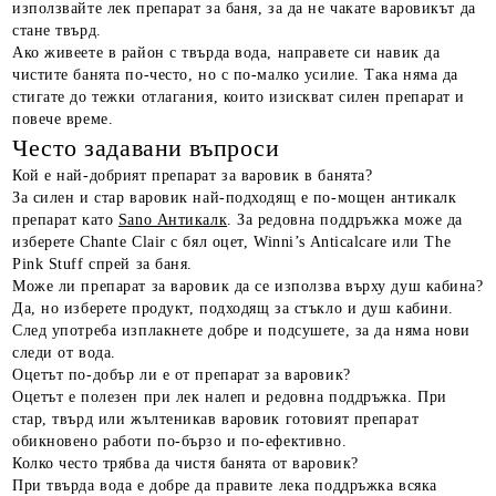
използвайте лек препарат за баня, за да не чакате варовикът да
стане твърд.
Ако живеете в район с твърда вода, направете си навик да
чистите банята по-често, но с по-малко усилие. Така няма да
стигате до тежки отлагания, които изискват силен препарат и
повече време.
Често задавани въпроси
Кой е най-добрият препарат за варовик в банята?
За силен и стар варовик най-подходящ е по-мощен антикалк
препарат като
Sano Антикалк
. За редовна поддръжка може да
изберете Chante Clair с бял оцет, Winni’s Anticalcare или The
Pink Stuff спрей за баня.
Може ли препарат за варовик да се използва върху душ кабина?
Да, но изберете продукт, подходящ за стъкло и душ кабини.
След употреба изплакнете добре и подсушете, за да няма нови
следи от вода.
Оцетът по-добър ли е от препарат за варовик?
Оцетът е полезен при лек налеп и редовна поддръжка. При
стар, твърд или жълтеникав варовик готовият препарат
обикновено работи по-бързо и по-ефективно.
Колко често трябва да чистя банята от варовик?
При твърда вода е добре да правите лека поддръжка всяка