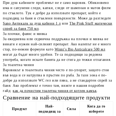
При душ кабините проблемът не е само варовик. Обикновено
има и сапунени следи, капки, следи от шампоан и матов филм
по стъклото. Тук е добре да използвате препарат, който е
подходящ за баня и стъклени повърхности. Може да разгледате
Sano Антикалк за душ кабини 1 л
или
The Pink Stuff магически
спрей за баня 750 мл
.
За плочки, фаянс и мивка
За ежедневна или седмична поддръжка на плочки и мивка не
винаги е нужен най-силният препарат. Ако налепът не е много
стар, по-нежни формули като
Winni’s Bio Anticalcare 500 мл
могат да бъдат много удобни. Те са подходящи за редовна
употреба, когато искате банята да не стига до тежки отлагания.
За тоалетна чиния
Варовикът в тоалетната чиния често е по-упорит, защото стои
във вода и се натрупва в пръстен по ръба. За тази зона е по-
добре да използвате WC гел или пяна, а не стандартен спрей за
баня. Ако проблемът е точно там, вижте и нашия подробен
гайд:
как да почистим тоалетна чиния от котлен камък
.
Сравнение на най-подходящите продукти
Най-
Кога да го
Продукт
Сила
подходящ за
изберете