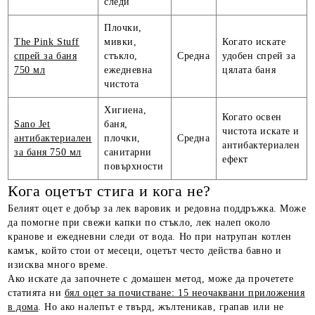
следи
Плочки,
The Pink Stuff
мивки,
Когато искате
спрей за баня
стъкло,
Средна
удобен спрей за
750 мл
ежедневна
цялата баня
чистота
Хигиена,
Когато освен
Sano Jet
баня,
чистота искате и
антибактериален
плочки,
Средна
антибактериален
за баня 750 мл
санитарни
ефект
повърхности
Кога оцетът стига и кога не?
Белият оцет е добър за лек варовик и редовна поддръжка. Може
да помогне при свежи капки по стъкло, лек налеп около
кранове и ежедневни следи от вода. Но при натрупан котлен
камък, който стои от месеци, оцетът често действа бавно и
изисква много време.
Ако искате да започнете с домашен метод, може да прочетете
статията ни
бял оцет за почистване: 15 неочаквани приложения
в дома
. Но ако налепът е твърд, жълтеникав, грапав или не