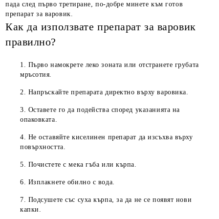
пада след първо третиране, по-добре минете към готов
препарат за варовик.
Как да използвате препарат за варовик
правилно?
Първо намокрете леко зоната или отстранете грубата
мръсотия.
Напръскайте препарата директно върху варовика.
Оставете го да подейства според указанията на
опаковката.
Не оставяйте киселинен препарат да изсъхва върху
повърхността.
Почистете с мека гъба или кърпа.
Изплакнете обилно с вода.
Подсушете със суха кърпа, за да не се появят нови
капки.