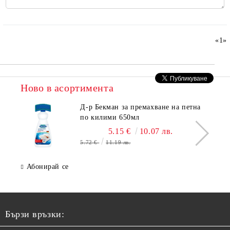
«
1
»
Ново в асортимента
Д-р Бекман за премахване на петна
по килими 650мл
5.15 €
10.07 лв.
5.72 €
11.19 лв.
Абонирай се
Бързи връзки: