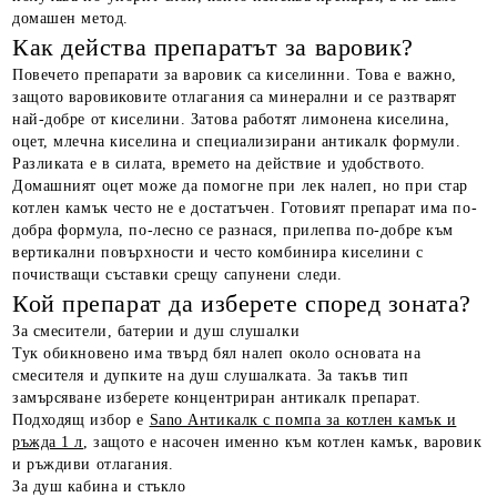
домашен метод.
Как действа препаратът за варовик?
Повечето препарати за варовик са киселинни. Това е важно,
защото варовиковите отлагания са минерални и се разтварят
най-добре от киселини. Затова работят лимонена киселина,
оцет, млечна киселина и специализирани антикалк формули.
Разликата е в силата, времето на действие и удобството.
Домашният оцет може да помогне при лек налеп, но при стар
котлен камък често не е достатъчен. Готовият препарат има по-
добра формула, по-лесно се разнася, прилепва по-добре към
вертикални повърхности и често комбинира киселини с
почистващи съставки срещу сапунени следи.
Кой препарат да изберете според зоната?
За смесители, батерии и душ слушалки
Тук обикновено има твърд бял налеп около основата на
смесителя и дупките на душ слушалката. За такъв тип
замърсяване изберете концентриран антикалк препарат.
Подходящ избор е
Sano Антикалк с помпа за котлен камък и
ръжда 1 л
, защото е насочен именно към котлен камък, варовик
и ръждиви отлагания.
За душ кабина и стъкло