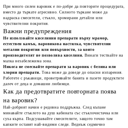
При много силен варовик е по-добре да повторите процедурата,
вместо да търкате агресивно. Силното търкане може да
надраска смесители, стъкло, хромирани детайли или
чувствителни покрития.
Важни предупреждения
Не използвайте киселинни препарати върху мрамор,
естествен камък, варовикова настилка, чувствителни
метални покрития или повърхности, за които
производителят не позволява киселини.
Винаги тествайте на
малка незабележима зона.
Никога не смесвайте препарати за варовик с белина или
хлорни препарати.
Това може да доведе до опасни изпарения.
Работете с ръкавици, проветрявайте банята и пазете продуктите
далеч от деца и домашни любимци.
Как да предотвратите повторната поява
на варовик?
Най-добрият начин е редовна поддръжка. След къпане
минавайте стъклото на душ кабината със стъклочистачка или
суха кърпа. Подсушавайте смесителите, защото точно там
капките оставят най-видими следи. Веднъж седмично