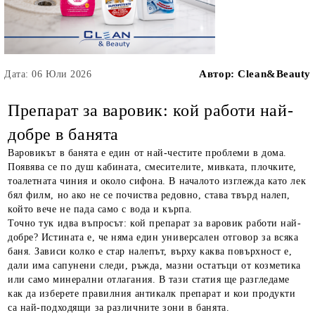
Автор:
Clean&Beauty
Дата: 06 Юли 2026
Препарат за варовик: кой работи най-
добре в банята
Варовикът в банята е един от най-честите проблеми в дома.
Появява се по душ кабината, смесителите, мивката, плочките,
тоалетната чиния и около сифона. В началото изглежда като лек
бял филм, но ако не се почиства редовно, става твърд налеп,
който вече не пада само с вода и кърпа.
Точно тук идва въпросът: кой препарат за варовик работи най-
добре? Истината е, че няма един универсален отговор за всяка
баня. Зависи колко е стар налепът, върху каква повърхност е,
дали има сапунени следи, ръжда, мазни остатъци от козметика
или само минерални отлагания. В тази статия ще разгледаме
как да изберете правилния антикалк препарат и кои продукти
са най-подходящи за различните зони в банята.