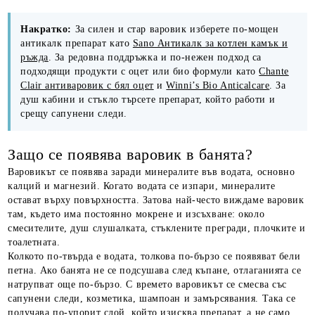
Накратко:
За силен и стар варовик изберете по-мощен
антикалк препарат като
Sano Антикалк за котлен камък и
ръжда
. За редовна поддръжка и по-нежен подход са
подходящи продукти с оцет или био формули като
Chante
Clair антиваровик с бял оцет
и
Winni’s Bio Anticalcare
. За
душ кабини и стъкло търсете препарат, който работи и
срещу сапунени следи.
Защо се появява варовик в банята?
Варовикът се появява заради минералите във водата, основно
калций и магнезий. Когато водата се изпари, минералите
остават върху повърхността. Затова най-често виждаме варовик
там, където има постоянно мокрене и изсъхване: около
смесителите, душ слушалката, стъклените прегради, плочките и
тоалетната.
Колкото по-твърда е водата, толкова по-бързо се появяват бели
петна. Ако банята не се подсушава след къпане, отлаганията се
натрупват още по-бързо. С времето варовикът се смесва със
сапунени следи, козметика, шампоан и замърсявания. Така се
получава по-упорит слой, който изисква препарат, а не само