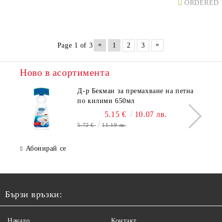
ORDERED
«
»
Page 1 of 3
1
2
3
Ново в асортимента
Д-р Бекман за премахване на петна
по килими 650мл
5.15 €
10.07 лв.
5.72 €
11.19 лв.
Абонирай се
Бързи връзки:
Начало
Контакт