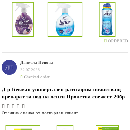
ORDERED
Даниела Ненова
ДН
22.07.2026
Checked order
Д-р Бекман универсален разтворим почистващ
препарат за под на ленти Пролетна свежест 20бр
Отлична оценка от потвърден клиент.