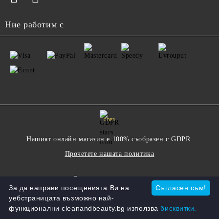
Ние работим с
GDPR
Нашият онлайн магазин е 100% съобразен с GDPR.
Прочетете нашата политика
Моите лични данни
За да направи посещенията Ви на
Съгласен съм!
уебстраницата възможно най-
функционални cleanandbeauty.bg използва
бисквитки.
Онлайн магазин от SELITON