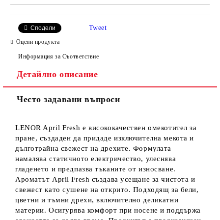
Tweet
Сподели
Оцени продукта
Информация за Съответствие
Детайлно описание
Често задавани въпроси
LENOR April Fresh е висококачествен омекотител за
пране, създаден да придаде изключителна мекота и
дълготрайна свежест на дрехите. Формулата
намалява статичното електричество, улеснява
гладенето и предпазва тъканите от износване.
Ароматът April Fresh създава усещане за чистота и
свежест като сушене на открито. Подходящ за бели,
цветни и тъмни дрехи, включително деликатни
материи. Осигурява комфорт при носене и поддържа