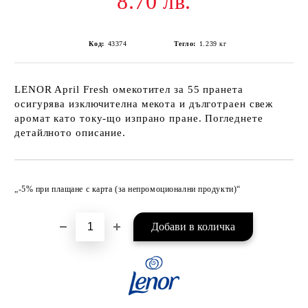
8.70 лв.
Код:
43374
Тегло:
1.239
кг
LENOR April Fresh омекотител за 55 пранета
осигурява изключителна мекота и дълготраен свеж
аромат като току-що изпрано пране. Погледнете
детайлното описание.
Добави в желани
„-5% при плащане с карта (за непромоционални продукти)“