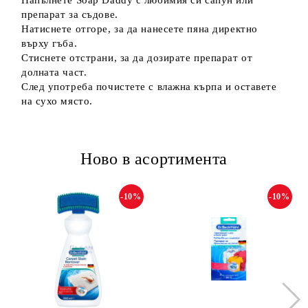
Напълнете Soap Daddy с любимия си сапун или
препарат за съдове.
Натиснете отгоре, за да нанесете пяна директно
върху гъба.
Стиснете отстрани, за да дозирате препарат от
долната част.
След употреба почистете с влажна кърпа и оставете
на сухо място.
Ново в асортимента
-10%
-10%