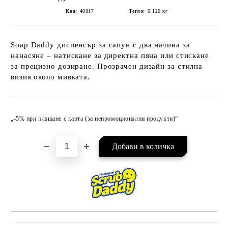
Код:
40817
Тегло:
0.120
кг
Soap Daddy диспенсър за сапун с два начина за
нанасяне – натискане за директна пяна или стискане
за прецизно дозиране. Прозрачен дизайн за стилна
визия около мивката.
Добави в желани
„-5% при плащане с карта (за непромоционални продукти)“