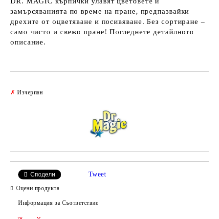
DR. MAGIC кърпички улавят цветовете и
замърсяванията по време на пране, предпазвайки
дрехите от оцветяване и посивяване. Без сортиране –
само чисто и свежо пране! Погледнете детайлното
описание.
Добави в желани
✗
Изчерпан
Tweet
Сподели
Оцени продукта
Информация за Съответствие