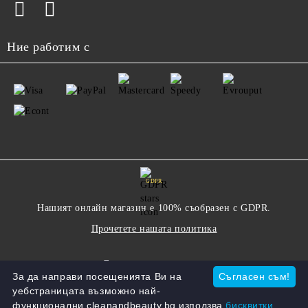
Ние работим с
GDPR
Нашият онлайн магазин е 100% съобразен с GDPR.
Прочетете нашата политика
Моите лични данни
За да направи посещенията Ви на
Съгласен съм!
уебстраницата възможно най-
функционални cleanandbeauty.bg използва
бисквитки.