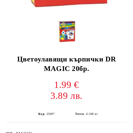
Цветоулавящи кърпички DR
MAGIC 20бр.
1.99 €
3.89 лв.
Код:
23097
Тегло:
0.500
кг