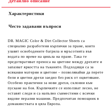
Детайлно описание
Характеристики
Често задавани въпроси
DR. MAGIC Color & Dirt Collector Sheets са
специално разработени кърпички за пране, които
улавят освободените багрила и мръсотията във
водата по време на цикъла на пране. Така те
предотвратяват преноса на цветове между дрехите и
запазват яркостта на тъканите. Подходящи са за
всякакви материи и цветове – позволявайки да перете
бели и цветни дрехи заедно без риск от оцветяване.
Особено практични за нови дрехи, склонни към
пускане на боя. Кърпичките се използват лесно, не
оставят следи и са напълно съвместими с всички
видове перални машини. Предпочитан помощник в
домакинствата в цяла Европа.