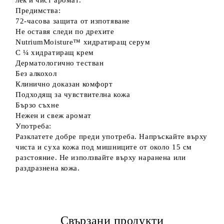
лек и чист аромат.
Предимства:
72-часова защита от изпотяване
Не оставя следи по дрехите
NutriumMoisture™ хидратиращ серум
С ¼ хидратиращ крем
Дерматологично тестван
Без алкохол
Клинично доказан комфорт
Подходящ за чувствителна кожа
Бързо съхне
Нежен и свеж аромат
Употреба:
Разклатете добре преди употреба. Напръскайте върху
чиста и суха кожа под мишниците от около 15 см
разстояние. Не използвайте върху наранена или
раздразнена кожа.
Свързани продукти