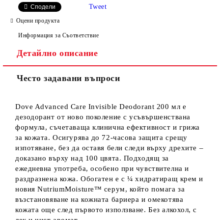
Tweet
Сподели
Оцени продукта
Информация за Съответствие
Детайлно описание
Често задавани въпроси
Dove Advanced Care Invisible Deodorant 200 мл е
дезодорант от ново поколение с усъвършенствана
формула, съчетаваща клинична ефективност и грижа
за кожата. Осигурява до 72-часова защита срещу
изпотяване, без да оставя бели следи върху дрехите –
доказано върху над 100 цвята. Подходящ за
ежедневна употреба, особено при чувствителна и
раздразнена кожа. Обогатен е с ¼ хидратиращ крем и
новия NutriumMoisture™ серум, който помага за
възстановяване на кожната бариера и омекотява
кожата още след първото използване. Без алкохол, с