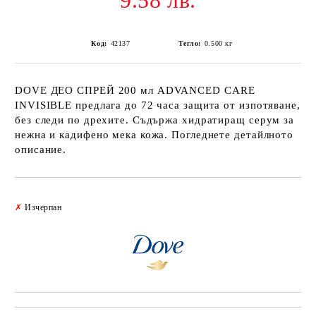
9.58 лв.
Код:
42137
Тегло:
0.500
кг
DOVE ДЕО СПРЕЙ 200 мл ADVANCED CARE
INVISIBLE предлага до 72 часа защита от изпотяване,
без следи по дрехите. Съдържа хидратиращ серум за
нежна и кадифено мека кожа. Погледнете детайлното
описание.
Добави в желани
✗
Изчерпан