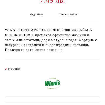
7.49 лв.
Код:
41638
Тегло:
0.900
кг
WINNI'S ПРЕПАРАТ ЗА СЪДОВЕ 900 мл ЛАЙМ &
ЯБЪЛКОВ ЦВЯТ премахва ефективно мазнини и
засъхнали остатъци, дори в студена вода. Формула с
натурални екстракти и биоразградими съставки.
Погледнете детайлното описание.
Добави в желани
✗
Изчерпан