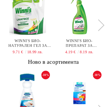
WINNI'S БИО-
WINNI'S БИО-
НАТУРАЛЕН ГЕЛ ЗА
ПРЕПАРАТ ЗА
ПРАНЕ 30 ПР. 1,35Л.
ПОЧИСТВАНЕ НА
9.71 €
18.99 лв.
4.19 €
8.19 лв.
FIORI DI ARANCIO E
ВАРОВИК И БАНЯ
SANDALO ЕКОПАК
ANTICALCARE 500МЛ
Ново в асортимента
-10%
-10%