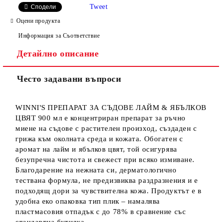
Tweet
Сподели
Оцени продукта
Информация за Съответствие
Детайлно описание
Често задавани въпроси
WINNI'S ПРЕПАРАТ ЗА СЪДОВЕ ЛАЙМ & ЯБЪЛКОВ
ЦВЯТ 900 мл е концентриран препарат за ръчно
миене на съдове с растителен произход, създаден с
грижа към околната среда и кожата. Обогатен с
аромат на лайм и ябълков цвят, той осигурява
безупречна чистота и свежест при всяко измиване.
Благодарение на нежната си, дерматологично
тествана формула, не предизвиква раздразнения и е
подходящ дори за чувствителна кожа. Продуктът е в
удобна еко опаковка тип плик – намалява
пластмасовия отпадък с до 78% в сравнение със