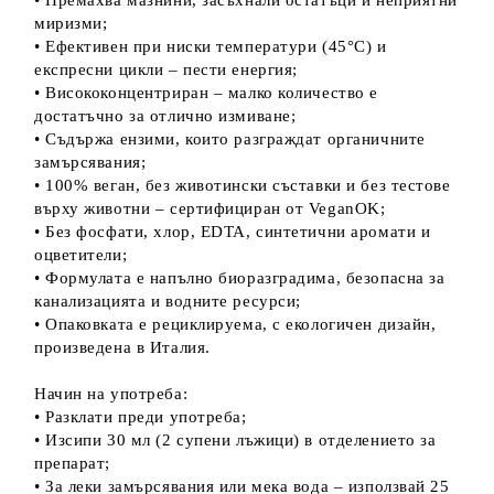
• Премахва мазнини, засъхнали остатъци и неприятни
миризми;
• Ефективен при ниски температури (45°C) и
експресни цикли – пести енергия;
• Висококонцентриран – малко количество е
достатъчно за отлично измиване;
• Съдържа ензими, които разграждат органичните
замърсявания;
• 100% веган, без животински съставки и без тестове
върху животни – сертифициран от VeganOK;
• Без фосфати, хлор, EDTA, синтетични аромати и
оцветители;
• Формулата е напълно биоразградима, безопасна за
канализацията и водните ресурси;
• Опаковката е рециклируема, с екологичен дизайн,
произведена в Италия.
Начин на употреба:
• Разклати преди употреба;
• Изсипи 30 мл (2 супени лъжици) в отделението за
препарат;
• За леки замърсявания или мека вода – използвай 25