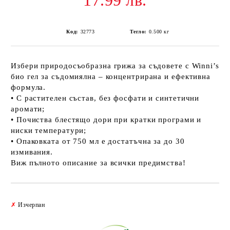
17.99 лв.
Код:
32773
Тегло:
0.500
кг
Избери природосъобразна грижа за съдовете с Winni’s
био гел за съдомиялна – концентрирана и ефективна
формула.
• С растителен състав, без фосфати и синтетични
аромати;
• Почиства блестящо дори при кратки програми и
ниски температури;
• Опаковката от 750 мл е достатъчна за до 30
измивания.
Виж пълното описание за всички предимства!
Добави в желани
✗
Изчерпан