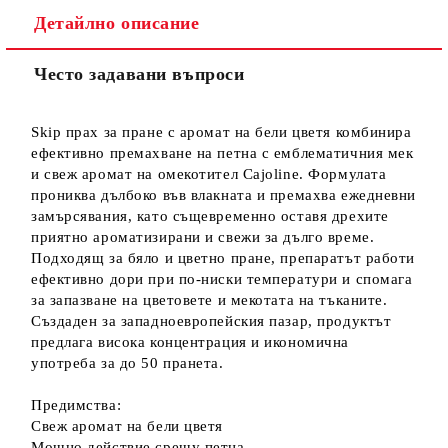
Детайлно описание
Често задавани въпроси
Skip прах за пране с аромат на бели цветя комбинира
ефективно премахване на петна с емблематичния мек
и свеж аромат на омекотител Cajoline. Формулата
прониква дълбоко във влакната и премахва ежедневни
замърсявания, като същевременно оставя дрехите
приятно ароматизирани и свежи за дълго време.
Подходящ за бяло и цветно пране, препаратът работи
ефективно дори при по-ниски температури и спомага
за запазване на цветовете и мекотата на тъканите.
Създаден за западноевропейския пазар, продуктът
предлага висока концентрация и икономична
употреба за до 50 пранета.
Предимства:
Свеж аромат на бели цветя
Мощно действие срещу петна