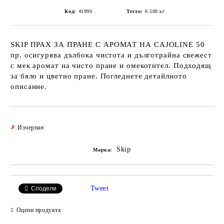
Код:
41990
Тегло:
0.500
кг
SKIP ПРАХ ЗА ПРАНЕ С АРОМАТ НА CAJOLINE 50
пр. осигурява дълбока чистота и дълготрайна свежест
с мек аромат на чисто пране и омекотител. Подходящ
за бяло и цветно пране. Погледнете детайлното
описание.
Добави в желани
✗
Изчерпан
Skip
Марка:
Tweet
Сподели
Оцени продукта