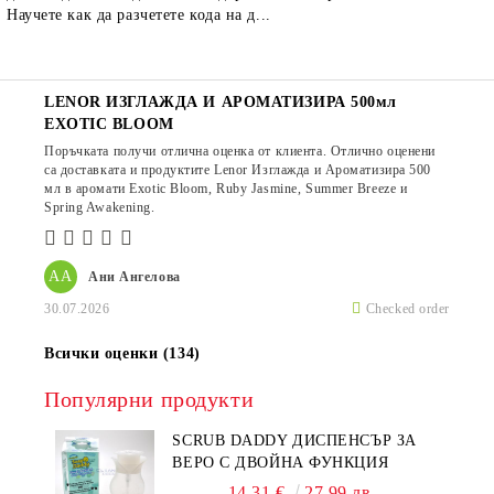
Научете как да разчетете кода на д...
LENOR ИЗГЛАЖДА И АРОМАТИЗИРА 500мл
EXOTIC BLOOM
Поръчката получи отлична оценка от клиента. Отлично оценени
са доставката и продуктите Lenor Изглажда и Ароматизира 500
мл в аромати Exotic Bloom, Ruby Jasmine, Summer Breeze и
Spring Awakening.
АА
Ани Ангелова
30.07.2026
Checked order
Всички оценки (134)
Популярни продукти
SCRUB DADDY ДИСПЕНСЪР ЗА
ВЕРО С ДВОЙНА ФУНКЦИЯ
14.31 €
27.99 лв.