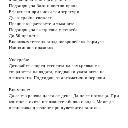
Подходящ за бяло и цветно пране
Ефективен при ниски температури
Дълготрайна свежест
Предпазва цветовете и тъканите
Подходящ за ежедневна употреба
До 50 пранета
Висококачествена западноевропейска формула
Икономична опаковка
Употреба:
Дозирайте според степента на замърсяване и
твърдостта на водата, следвайки указанията на
опаковката. Подходящ за автоматични перални.
Внимание:
Да се съхранява далеч от деца. Да не се поглъща. При
контакт с очите изплакнете обилно с вода. Може да
предизвика дразнене при чувствителна кожа.