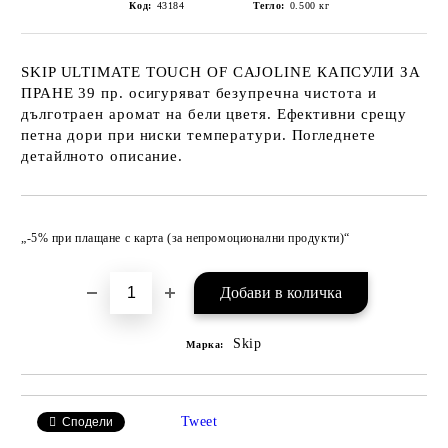
Код:
43184
Тегло:
0.500
кг
SKIP ULTIMATE TOUCH OF CAJOLINE КАПСУЛИ ЗА
ПРАНЕ 39 пр. осигуряват безупречна чистота и
дълготраен аромат на бели цветя. Ефективни срещу
петна дори при ниски температури. Погледнете
детайлното описание.
Добави в желани
„-5% при плащане с карта (за непромоционални продукти)“
Skip
Марка:
Tweet
Сподели