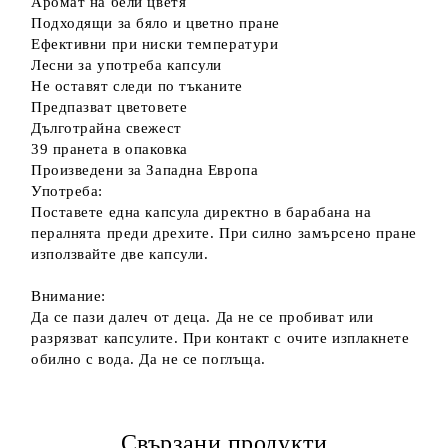
Аромат на бели цветя
Подходящи за бяло и цветно пране
Ефективни при ниски температури
Лесни за употреба капсули
Не оставят следи по тъканите
Предпазват цветовете
Дълготрайна свежест
39 пранета в опаковка
Произведени за Западна Европа
Употреба:
Поставете една капсула директно в барабана на
пералнята преди дрехите. При силно замърсено пране
използвайте две капсули.
Внимание:
Да се пази далеч от деца. Да не се пробиват или
разрязват капсулите. При контакт с очите изплакнете
обилно с вода. Да не се поглъща.
Свързани продукти