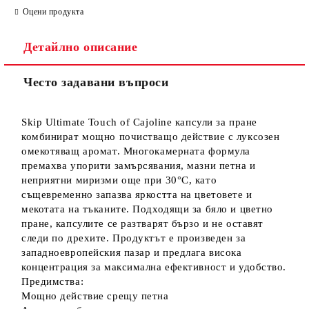
Оцени продукта
Детайлно описание
Често задавани въпроси
Skip Ultimate Touch of Cajoline капсули за пране
комбинират мощно почистващо действие с луксозен
омекотяващ аромат. Многокамерната формула
премахва упорити замърсявания, мазни петна и
неприятни миризми още при 30°C, като
същевременно запазва яркостта на цветовете и
мекотата на тъканите. Подходящи за бяло и цветно
пране, капсулите се разтварят бързо и не оставят
следи по дрехите. Продуктът е произведен за
западноевропейския пазар и предлага висока
концентрация за максимална ефективност и удобство.
Предимства:
Мощно действие срещу петна