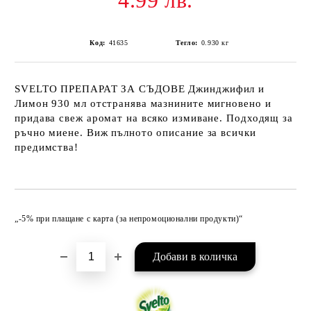
4.99 лв.
Код:
41635
Тегло:
0.930
кг
SVELTO ПРЕПАРАТ ЗА СЪДОВЕ Джинджифил и
Лимон 930 мл отстранява мазнините мигновено и
придава свеж аромат на всяко измиване. Подходящ за
ръчно миене. Виж пълното описание за всички
предимства!
Добави в желани
„-5% при плащане с карта (за непромоционални продукти)“