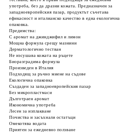
употреба, без да дразни кожата. Предназначен за
западноевропейския пазар, продуктът съчетава
ефикасност и италианско качество в една екологична
опаковка.
Предимства:
С аромат на джинджифил и лимон
Мощна формула срещу мазнини
Дерматологично тестван
Не изсушава кожата на ръцете
Биоразградима формула
Произведен в Италия
Подходящ за ръчно миене на съдове
Екологична опаковка
Създаден за западноевропейския пазар
Без микропластмаси
Дълготраен аромат
Икономична употреба
Лесен за изплакване
Почиства и засъхнали остатъци
Омекотява водата
Приятен за ежедневно ползване