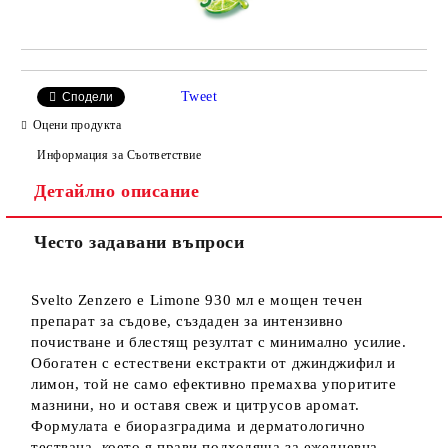
Tweet
Сподели
Оцени продукта
Информация за Съответствие
Детайлно описание
Често задавани въпроси
Svelto Zenzero e Limone 930 мл е мощен течен
препарат за съдове, създаден за интензивно
почистване и блестящ резултат с минимално усилие.
Обогатен с естествени екстракти от джинджифил и
лимон, той не само ефективно премахва упоритите
мазнини, но и оставя свеж и цитрусов аромат.
Формулата е биоразградима и дерматологично
тествана, което я прави подходяща за ежедневна