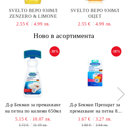
SVELTO ВЕРО 930МЛ
SVELTO ВЕРО 930МЛ
ZENZERO & LIMONE
ОЦЕТ
2.55 €
4.99 лв.
2.55 €
4.99 лв.
Ново в асортимента
-10%
-10%
Д-р Бекман за премахване
Д-р Бекман Препарат за
на петна по килими 650мл
премахване на петна 80
гр. Пауч
5.15 €
10.07 лв.
1.67 €
3.27 лв.
5.72 €
11.19 лв.
1.86 €
3.64 лв.