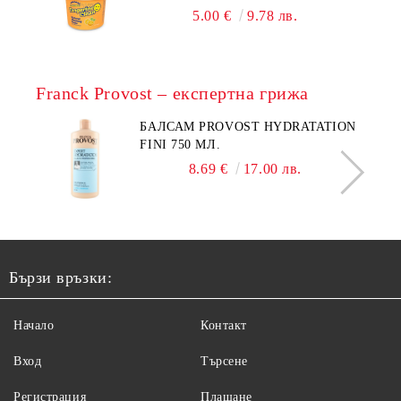
5.00 €
9.78 лв.
Franck Provost – експертна грижа
БАЛСАМ PROVOST HYDRATATION
FINI 750 МЛ.
8.69 €
17.00 лв.
Бързи връзки:
Начало
Контакт
Вход
Търсене
Регистрация
Плащане