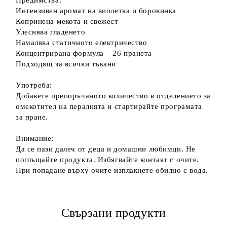
Предимства:
Интензивен аромат на виолетка и боровинка
Копринена мекота и свежест
Улеснява гладенето
Намалява статичното електричество
Концентрирана формула – 26 пранета
Подходящ за всички тъкани
Употреба:
Добавете препоръчаното количество в отделението за
омекотител на пералнята и стартирайте програмата
за пране.
Внимание:
Да се пази далеч от деца и домашни любимци. Не
поглъщайте продукта. Избягвайте контакт с очите.
При попадане върху очите изплакнете обилно с вода.
Свързани продукти