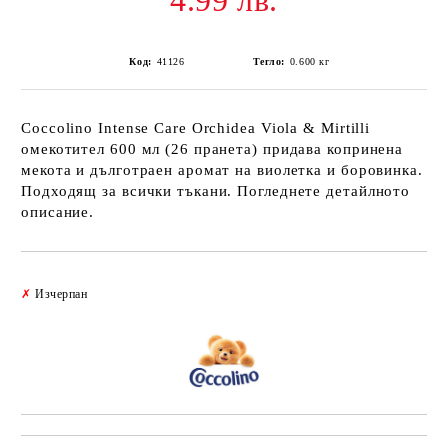
4.99 лв.
Код:
41126
Тегло:
0.600
кг
Coccolino Intense Care Orchidea Viola & Mirtilli
омекотител 600 мл (26 пранета) придава копринена
мекота и дълготраен аромат на виолетка и боровинка.
Подходящ за всички тъкани. Погледнете детайлното
описание.
Добави в желани
✗
Изчерпан