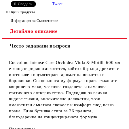
Tweet
Сподели
Оцени продукта
Информация за Съответствие
Детайлно описание
Често задавани въпроси
Coccolino Intense Care Orchidea Viola & Mirtilli 600 мл
е концентриран омекотител, който обгръща дрехите с
интензивен и дълготраен аромат на виолетка и
боровинки. Специалната му формула прави тъканите
копринено меки, улеснява гладенето и намалява
статичното електричество. Подходящ за всички
видове тъкани, включително деликатни, този
омекотител съчетава свежест и комфорт след всяко
пране. Една бутилка стига за 26 пранета,
благодарение на концентрираната формула.