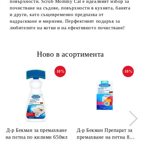
повърхности. Scrub Mommy Cat е идеалният избор за
почистване на съдове, повърхности в кухнята, банята
и други, като същевременно предпазва от
надраскване и миризми. Перфектният подарък за
любителите на котки и на ефективното почистване!
Ново в асортимента
-10%
-10%
Д-р Бекман за премахване
Д-р Бекман Препарат за
на петна по килими 650мл
премахване на петна 80