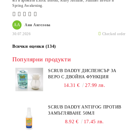
мл в аромати Exotic Bloom, Ruby Jasmine, Summer Breeze и
Spring Awakening.
АА
Ани Ангелова
30.07.2026
Checked order
Всички оценки (134)
Популярни продукти
SCRUB DADDY ДИСПЕНСЪР ЗА
ВЕРО С ДВОЙНА ФУНКЦИЯ
14.31 €
27.99 лв.
SCRUB DADDY ANTIFOG ПРОТИВ
ЗАМЪГЛЯВАНЕ 50МЛ
8.92 €
17.45 лв.