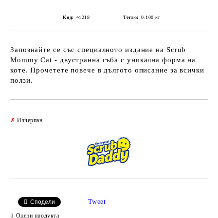
Код:
41218
Тегло:
0.100
кг
Запознайте се със специалното издание на Scrub
Mommy Cat - двустранна гъба с уникална форма на
коте. Прочетете повече в дългото описание за всички
ползи.
Добави в желани
✗
Изчерпан
Tweet
Сподели
Оцени продукта