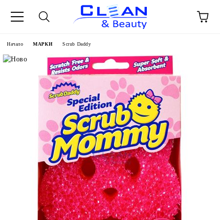
Начало
МАРКИ
Scrub Daddy