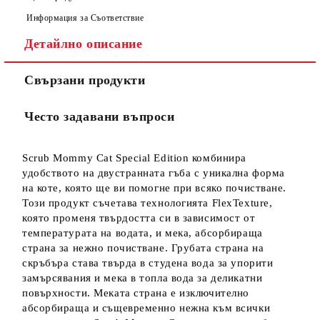
Информация за Съответствие
Детайлно описание
Свързани продукти
Често задавани въпроси
Scrub Mommy Cat Special Edition комбинира
удобството на двустранната гъба с уникална форма
на коте, която ще ви помогне при всяко почистване.
Този продукт съчетава технологията FlexTexture,
която променя твърдостта си в зависимост от
температурата на водата, и мека, абсорбираща
страна за нежно почистване. Грубата страна на
скръбъра става твърда в студена вода за упорити
замърсявания и мека в топла вода за деликатни
повърхности. Меката страна е изключително
абсорбираща и същевременно нежна към всички