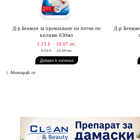
Д-р Бекман за премахване на петна по
Д-р Бекман
килими 650мл
5.15 €
10.07 лв.
5.72 €
11.19 лв.
Абонирай се