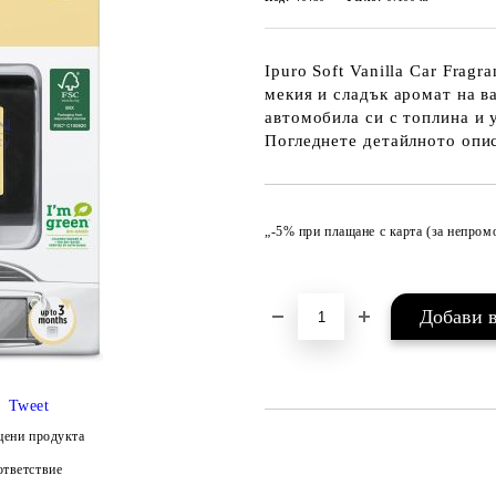
Ipuro Soft Vanilla Car Frag
мекия и сладък аромат на в
автомобила си с топлина и 
Погледнете детайлното опи
„-5% при плащане с карта (за непро
Tweet
цени продукта
тветствие