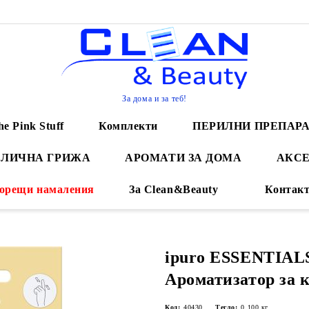
За дома и за теб!
he Pink Stuff
Комплекти
ПЕРИЛНИ ПРЕПАР
 ЛИЧНА ГРИЖА
АРОМАТИ ЗА ДОМА
АКСЕ
орещи намаления
За Clean&Beauty
Контак
ipuro ESSENTIALS 
Ароматизатор за 
Код:
40430
Тегло:
0.100
кг