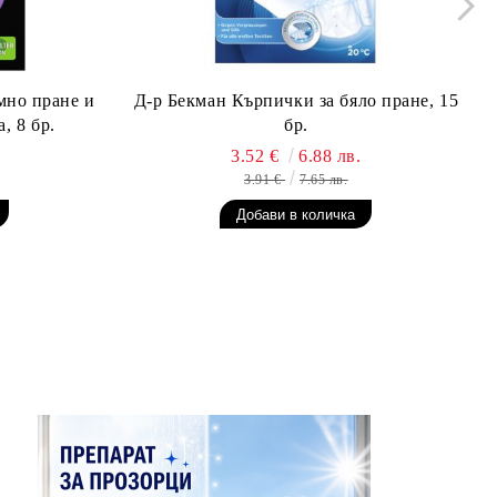
мно пране и
Д-р Бекман Кърпички за бяло пране, 15
, 8 бр.
бр.
3.52 €
6.88 лв.
3.91 €
7.65 лв.