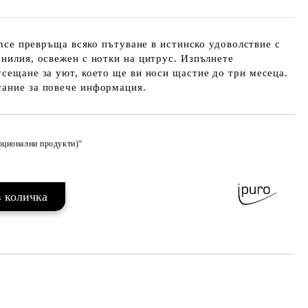
rance превръща всяко пътуване в истинско удоволствие с
анилия, освежен с нотки на цитрус. Изпълнете
усещане за уют, което ще ви носи щастие до три месеца.
сание за повече информация.
моционални продукти)“
Добави в желани