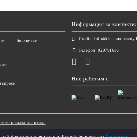
Информация за контакти:
Имейл:
info@cleanandbeauty.
не
Бисквитки
Телефон:
029791616
чни
Ние работим с
 въпроси
етете нашата политика
 най-функционални cleanandbeauty.bg използва
бисквитки.