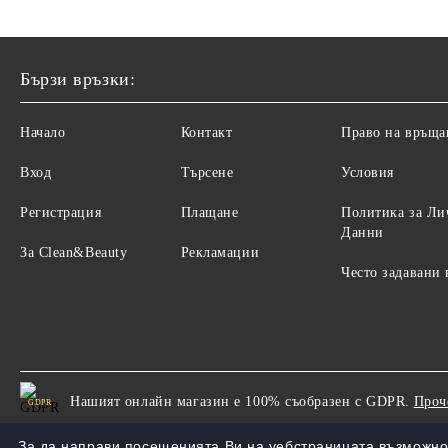
Бързи връзки:
Начало
Контакт
Право на връща
Вход
Търсене
Условия
Регистрация
Плащане
Политика за Ли
Данни
За Clean&Beauty
Рекламации
Често задавани
Нашият онлайн магазин е 100% съобразен с GDPR.
Проч
GDPR
За да направи посещенията Ви на уебстраницата възможно