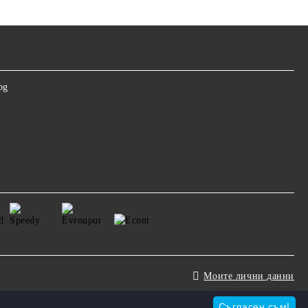
bg
Моите лични данни
Съгласен съм!