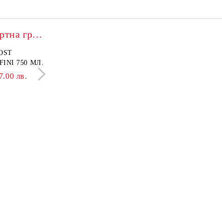
Franck Provost – експертна грижа
OST
БАЛСАМ PROVOST
INI 750 МЛ.
LISSAGE+ ONDULATI 750
МЛ.
7.00 лв.
8.69 €
17.00 лв.