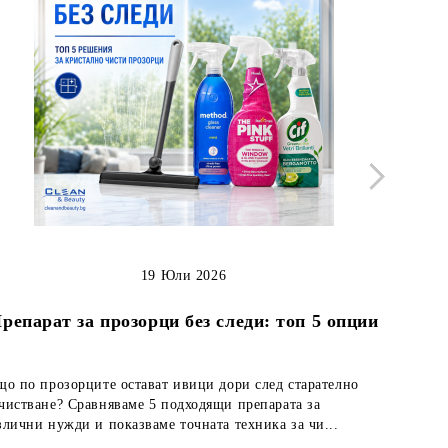
19 Юли 2026
Как д
репарат за прозорци без следи: топ 5 опции
що по прозорците остават ивици дори след старателно
Кожените
чистване? Сравняваме 5 подходящи препарата за
но непод
злични нужди и показваме точната техника за чи...
лесно по