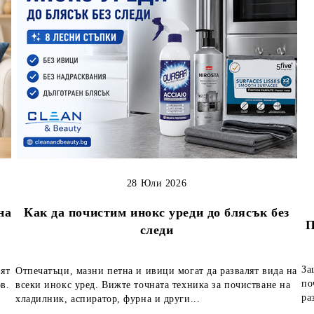
28 Юли 2026
на
Как да почистим инокс уреди до блясък без
П
следи
За
вят
Отпечатъци, мазни петна и ивици могат да развалят вида на
по
в.
всеки инокс уред. Вижте точната техника за почистване на
ра
хладилник, аспиратор, фурна и други...