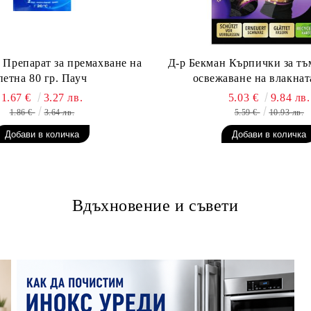
 Препарат за премахване на
Д-р Бекман Кърпички за тъ
петна 80 гр. Пауч
освежаване на влакната
1.67 €
3.27 лв.
5.03 €
9.84 лв.
1.86 €
3.64 лв.
5.59 €
10.93 лв.
Вдъхновение и съвети