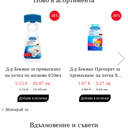
Ново в асортимента
-10%
-10%
Д-р Бекман за премахване
Д-р Бекман Препарат за
на петна по килими 650мл
премахване на петна 80
гр. Пауч
5.15 €
10.07 лв.
1.67 €
3.27 лв.
5.72 €
11.19 лв.
1.86 €
3.64 лв.
Абонирай се
Вдъхновение и съвети