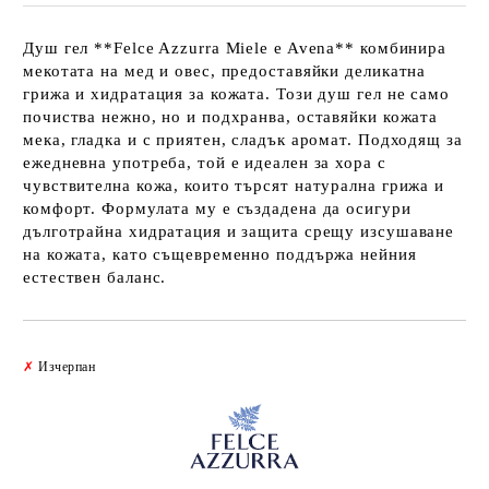
Душ гел **Felce Azzurra Miele e Avena** комбинира
мекотата на мед и овес, предоставяйки деликатна
грижа и хидратация за кожата. Този душ гел не само
почиства нежно, но и подхранва, оставяйки кожата
мека, гладка и с приятен, сладък аромат. Подходящ за
ежедневна употреба, той е идеален за хора с
чувствителна кожа, които търсят натурална грижа и
комфорт. Формулата му е създадена да осигури
дълготрайна хидратация и защита срещу изсушаване
на кожата, като същевременно поддържа нейния
естествен баланс.
Добави в желани
✗
Изчерпан