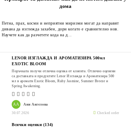
дома
Петна, прах, косми и неприятни миризми могат да направят
дивана да изглежда захабен, дори когато е сравнително нов.
Научете как да разчетете кода на д...
LENOR ИЗГЛАЖДА И АРОМАТИЗИРА 500мл
EXOTIC BLOOM
Поръчката получи отлична оценка от клиента. Отлично оценени
са доставката и продуктите Lenor Изглажда и Ароматизира 500
мл в аромати Exotic Bloom, Ruby Jasmine, Summer Breeze и
Spring Awakening.
АА
Ани Ангелова
30.07.2026
Checked order
Всички оценки (134)