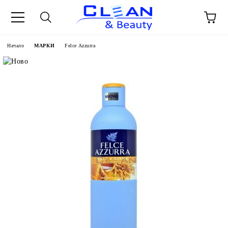
Начало
МАРКИ
Felce Azzurra