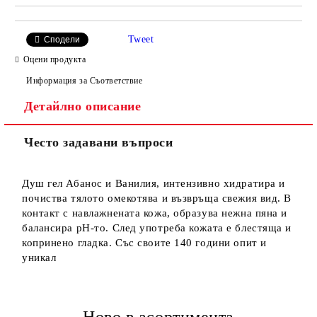
Tweet
Сподели
Оцени продукта
Информация за Съответствие
Детайлно описание
Често задавани въпроси
Душ гел Абанос и Ванилия, интензивно хидратира и
почиства тялото омекотява и възвръща свежия вид. В
контакт с навлажнената кожа, образува нежна пяна и
балансира рН-то. След употреба кожата е блестяща и
копринено гладка. Със своите 140 години опит и
уникал