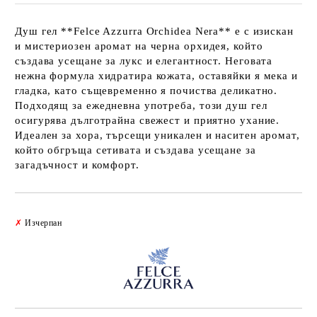
Душ гел **Felce Azzurra Orchidea Nera** е с изискан
и мистериозен аромат на черна орхидея, който
създава усещане за лукс и елегантност. Неговата
нежна формула хидратира кожата, оставяйки я мека и
гладка, като същевременно я почиства деликатно.
Подходящ за ежедневна употреба, този душ гел
осигурява дълготрайна свежест и приятно ухание.
Идеален за хора, търсещи уникален и наситен аромат,
който обгръща сетивата и създава усещане за
загадъчност и комфорт.
Добави в желани
✗
Изчерпан