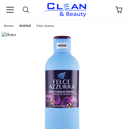
Начало
МАРКИ
Felce Azzurra