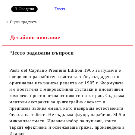
Tweet
Сподели
Оцени продукта
Детайлно описание
Често задавани въпроси
Pasta del Capitano Premium Edition 1905 за пушачи е
специално разработена паста за зъби, създадена по
оригинална италианска рецепта от 1905 г. Формулата
ѝ е обогатена с микроактивни съставки и иновативен
комплекс против петна от никотин и катран. Съдържа
ментови екстракти за дълготрайна свежест и
предпазва зъбния емайл, като възвръща естествената
белота на зъбите. Не съдържа флуор, парабени, SLS и
микропластмаси. Идеален избор за пушачи, които
търсят ефективна и освежаваща грижа, произведена в
Италия.