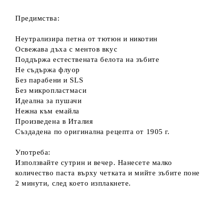
Предимства:
Неутрализира петна от тютюн и никотин
Освежава дъха с ментов вкус
Поддържа естествената белота на зъбите
Не съдържа флуор
Без парабени и SLS
Без микропластмаси
Идеална за пушачи
Нежна към емайла
Произведена в Италия
Създадена по оригинална рецепта от 1905 г.
Употреба:
Използвайте сутрин и вечер. Нанесете малко
количество паста върху четката и мийте зъбите поне
2 минути, след което изплакнете.