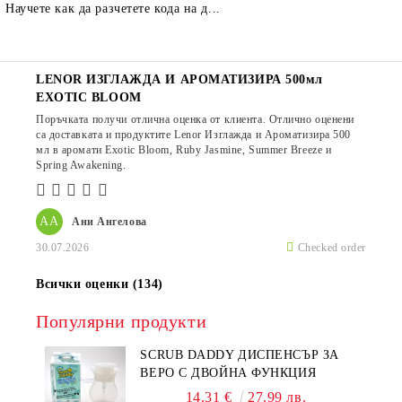
Научете как да разчетете кода на д...
LENOR ИЗГЛАЖДА И АРОМАТИЗИРА 500мл
EXOTIC BLOOM
Поръчката получи отлична оценка от клиента. Отлично оценени
са доставката и продуктите Lenor Изглажда и Ароматизира 500
мл в аромати Exotic Bloom, Ruby Jasmine, Summer Breeze и
Spring Awakening.
АА
Ани Ангелова
30.07.2026
Checked order
Всички оценки (134)
Популярни продукти
SCRUB DADDY ДИСПЕНСЪР ЗА
ВЕРО С ДВОЙНА ФУНКЦИЯ
14.31 €
27.99 лв.