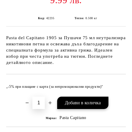
9.99 лв.
Код:
42235
Тегло:
0.500
кг
Pasta del Capitano 1905 за Пушачи 75 мл неутрализира
никотинови петна и освежава дъха благодарение на
специалната формула за активна грижа. Идеален
избор при честа употреба на тютюн. Погледнете
детайлното описание.
Добави в желани
„-5% при плащане с карта (за непромоционални продукти)“
Pasta Capitano
Марка: