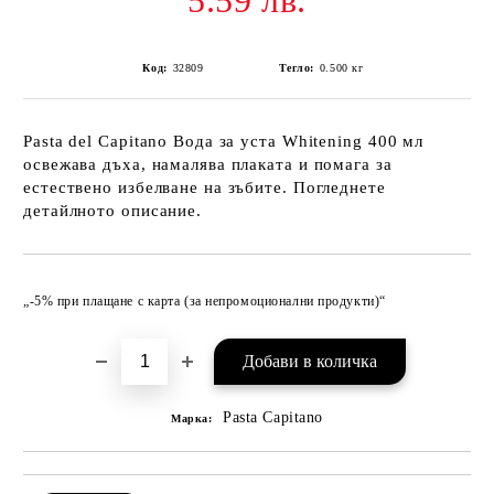
5.59 лв.
Код:
32809
Тегло:
0.500
кг
Pasta del Capitano Вода за уста Whitening 400 мл
освежава дъха, намалява плаката и помага за
естествено избелване на зъбите. Погледнете
детайлното описание.
Добави в желани
„-5% при плащане с карта (за непромоционални продукти)“
Pasta Capitano
Марка: