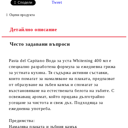
Tweet
Сподели
Оцени продукта
Детайлно описание
Често задавани въпроси
Pasta del Capitano Вода за уста Whitening 400 мл е
специално разработена формула за ежедневна грижа
за устната кухина. Тя съдържа активни съставки,
които помагат за намаляване на плаката, предпазват
от образуване на зъбен камък и спомагат за
възстановяване на естествената белота на зъбите. С
освежаващ аромат, който придава дълготрайно
усещане за чистота и свеж дъх. Подходяща за
ежедневна употреба.
Предимства:
Намалява плаката и зъбния камък