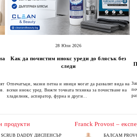
28 Юли 2026
на
Как да почистим инокс уреди до блясък без
П
следи
За
вят
Отпечатъци, мазни петна и ивици могат да развалят вида на
по
в.
всеки инокс уред. Вижте точната техника за почистване на
ра
хладилник, аспиратор, фурна и други...
и продукти
SCRUB DADDY ДИСПЕНСЪР
БАЛСАМ PROV