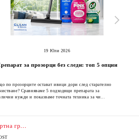
19 Юли 2026
Как д
репарат за прозорци без следи: топ 5 опции
що по прозорците остават ивици дори след старателно
Кожените
чистване? Сравняваме 5 подходящи препарата за
но непод
злични нужди и показваме точната техника за чи...
лесно по
Franck Provost – експертна грижа
OST
БАЛСАМ PROVOST