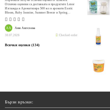
Поръчката получи отлична оценка от клиента.
Отлично оценени са доставката и продуктите Lenor
Изглажда и Ароматизира 500 мл в аромати Exotic
Bloom, Ruby Jasmine, Summer Breeze и Spring
Awakening.
АА
Ани Ангелова
30.07.2026
Checked order
Всички оценки (134)
Бързи връзки: