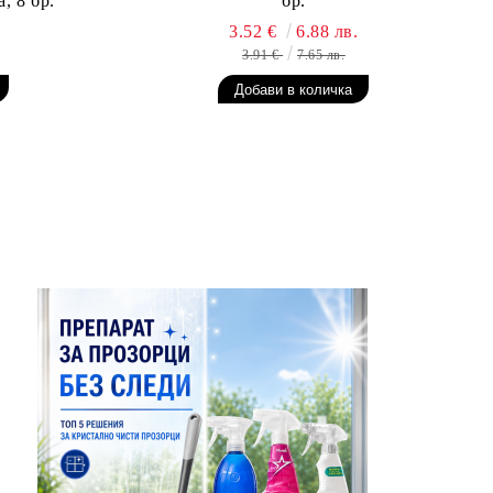
, 8 бр.
бр.
3.52 €
6.88 лв.
3.91 €
7.65 лв.