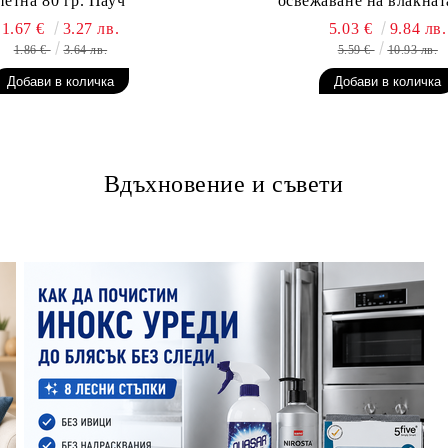
петна 80 гр. Пауч
освежаване на влакната
1.67 €
3.27 лв.
5.03 €
9.84 лв.
1.86 €
3.64 лв.
5.59 €
10.93 лв.
Вдъхновение и съвети