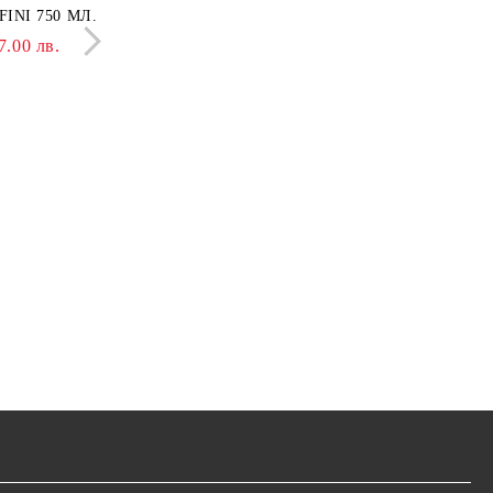
INI 750 МЛ.
LISSAGE+ ONDULATI 750
МЛ.
7.00 лв.
8.69 €
17.00 лв.