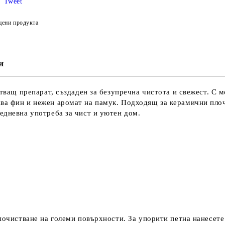
Tweet
цени продукта
и
истващ препарат, създаден за безупречна чистота и свежест. 
ва фин и нежен аромат на памук. Подходящ за керамични плоч
едневна употреба за чист и уютен дом.
 почистване на големи повърхности. За упорити петна нанесет