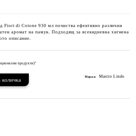
од Fiori di Cotone 930 мл почиства ефективно различни
атен аромат на памук. Подходящ за всекидневна хигиена
ото описание.
моционални продукти)“
Добави в желани
Mastro Lindo
Марка: