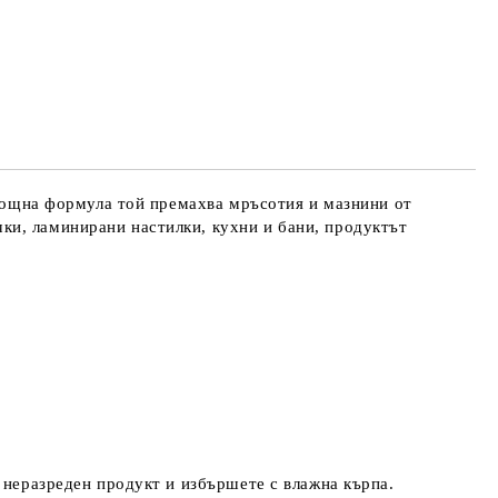
С мощна формула той премахва мръсотия и мазнини от
ки, ламинирани настилки, кухни и бани, продуктът
е неразреден продукт и избършете с влажна кърпа.