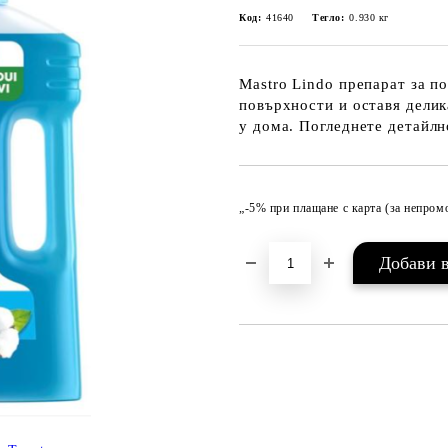
Код:
41640
Тегло:
0.930
кг
Mastro Lindo препарат за п
повърхности и оставя делик
у дома. Погледнете детайлн
„-5% при плащане с карта (за непро