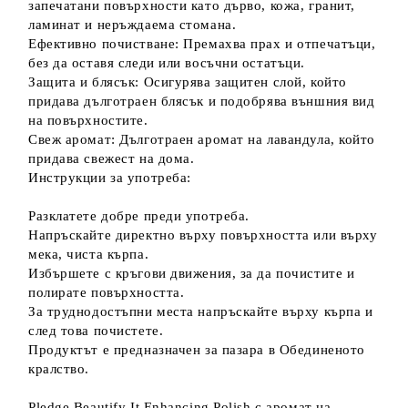
запечатани повърхности като дърво, кожа, гранит,
ламинат и неръждаема стомана.
Ефективно почистване: Премахва прах и отпечатъци,
без да оставя следи или восъчни остатъци.
Защита и блясък: Осигурява защитен слой, който
придава дълготраен блясък и подобрява външния вид
на повърхностите.
Свеж аромат: Дълготраен аромат на лавандула, който
придава свежест на дома.
Инструкции за употреба:
Разклатете добре преди употреба.
Напръскайте директно върху повърхността или върху
мека, чиста кърпа.
Избършете с кръгови движения, за да почистите и
полирате повърхността.
За труднодостъпни места напръскайте върху кърпа и
след това почистете.
Продуктът е предназначен за пазара в Обединеното
кралство.
Pledge Beautify It Enhancing Polish с аромат на