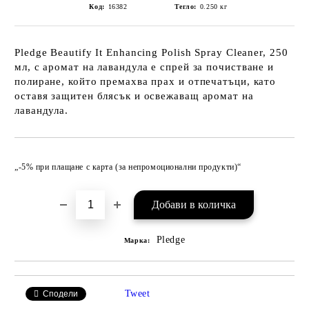
Код:
16382
Тегло:
0.250
кг
Pledge Beautify It Enhancing Polish Spray Cleaner, 250
мл, с аромат на лавандула е спрей за почистване и
полиране, който премахва прах и отпечатъци, като
оставя защитен блясък и освежаващ аромат на
лавандула.
Добави в желани
„-5% при плащане с карта (за непромоционални продукти)“
Pledge
Марка:
Tweet
Сподели