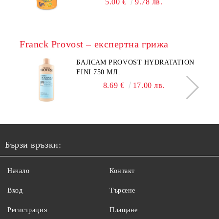
5.00 €
9.78 лв.
Franck Provost – експертна грижа
БАЛСАМ PROVOST HYDRATATION
FINI 750 МЛ.
8.69 €
17.00 лв.
Бързи връзки:
Начало
Контакт
Вход
Търсене
Регистрация
Плащане