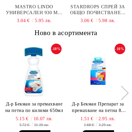
MASTRO LINDO
STARDROPS СПРЕЙ ЗА
УНИВЕРСАЛЕН 930 МЛ.
ОБЩО ПОЧИСТВАНЕ С
FIORI DI COTONE
БЯЛ ОЦЕТ 850МЛ
3.04 €
5.95 лв.
3.06 €
5.98 лв.
Ново в асортимента
-10%
-10%
Д-р Бекман за премахване
Д-р Бекман Препарат за
на петна по килими 650мл
премахване на петна 80
гр. Пауч
5.15 €
10.07 лв.
1.51 €
2.95 лв.
5.72 €
11.19 лв.
1.68 €
3.29 лв.