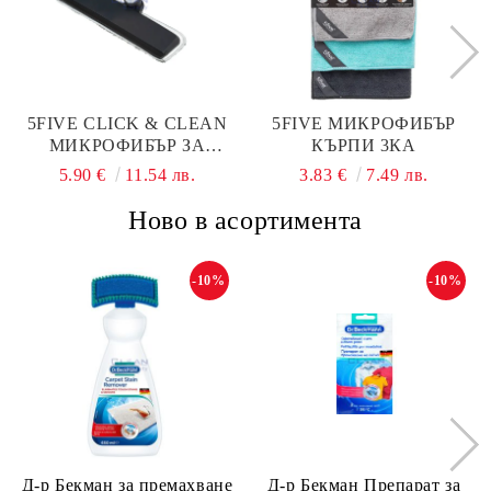
5FIVE CLICK & CLEAN
5FIVE МИКРОФИБЪР
МИКРОФИБЪР ЗА
КЪРПИ 3КА
ПРОЗОРЦИ
5.90 €
11.54 лв.
3.83 €
7.49 лв.
Ново в асортимента
-10%
-10%
Д-р Бекман за премахване
Д-р Бекман Препарат за