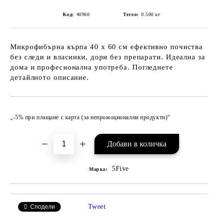
Код:
40960
Тегло:
0.500
кг
Микрофибърна кърпа 40 x 60 см ефективно почиства
без следи и власинки, дори без препарати. Идеална за
дома и професионална употреба. Погледнете
детайлното описание.
Добави в желани
„-5% при плащане с карта (за непромоционални продукти)“
5Five
Марка:
Tweet
Сподели