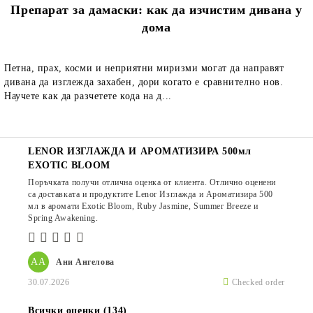
Препарат за дамаски: как да изчистим дивана у
дома
Петна, прах, косми и неприятни миризми могат да направят
дивана да изглежда захабен, дори когато е сравнително нов.
Научете как да разчетете кода на д...
LENOR ИЗГЛАЖДА И АРОМАТИЗИРА 500мл
EXOTIC BLOOM
Поръчката получи отлична оценка от клиента. Отлично оценени
са доставката и продуктите Lenor Изглажда и Ароматизира 500
мл в аромати Exotic Bloom, Ruby Jasmine, Summer Breeze и
Spring Awakening.
АА
Ани Ангелова
30.07.2026
Checked order
Всички оценки (134)