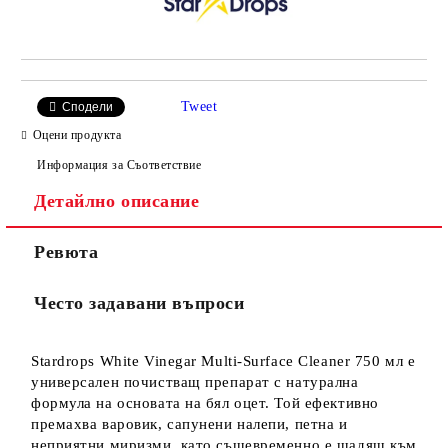
Tweet
Сподели
Оцени продукта
Информация за Съответствие
Детайлно описание
Ревюта
Често задавани въпроси
Stardrops White Vinegar Multi-Surface Cleaner 750 мл е
универсален почистващ препарат с натурална
формула на основата на бял оцет. Той ефективно
премахва варовик, сапунени налепи, петна и
неприятни миризми, като същевременно е щадящ към