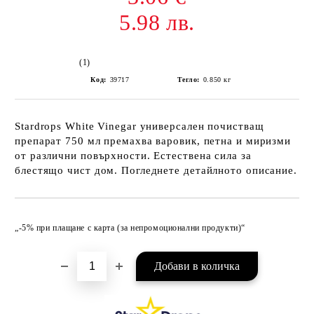
5.98 лв.
(1)
Код:
39717
Тегло:
0.850
кг
Stardrops White Vinegar универсален почистващ
препарат 750 мл премахва варовик, петна и миризми
от различни повърхности. Естествена сила за
блестящо чист дом. Погледнете детайлното описание.
Добави в желани
„-5% при плащане с карта (за непромоционални продукти)“