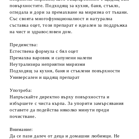
повърхностите. Подходящ за кухня, баня, стъкло,
огледала и дори за премахване на миризма от тъкани.
Със своята многофункционалност и натурална
съставка оцет, този препарат е идеален за поддръжка
на чист и здравословен дом.
Предимства:
Естествена формула с бял оцет
Премахва варовик и сапунени налепи
Неутрализира неприятни миризми
Подходящ за кухня, баня и стъклени повърхности
Универсален и щадящ препарат
Употреба:
Напръскайте директно върху повърхността и
избършете с чиста кърпа. За упорити замърсявания
оставете да подейства няколко минути преди
почистване.
Внимание:
Да се пази далеч от деца и домашни любимци. Не