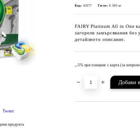
Код:
43377
Тегло:
0.500
кг
FAIRY Platinum All in One 
загорели замърсявания без 
детайлното описание.
„-5% при плащане с карта (за непро
Tweet
цени продукта