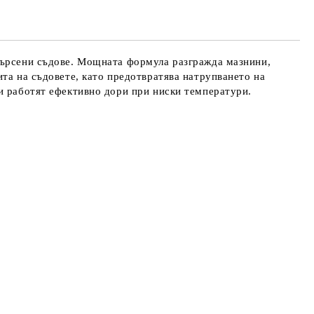
амърсени съдове. Мощната формула разгражда мазнини,
ита на съдовете, като предотвратява натрупването на
 и работят ефективно дори при ниски температури.