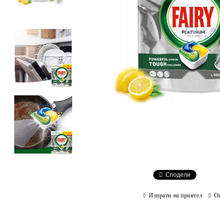
Сподели
Изпрати на приятел
О