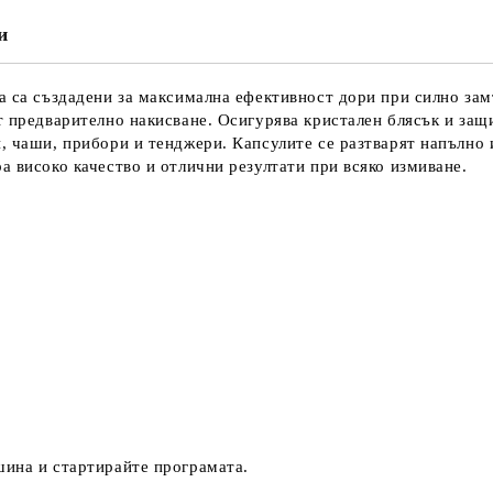
и
на са създадени за максимална ефективност дори при силно з
т предварително накисване. Осигурява кристален блясък и защ
и, чаши, прибори и тенджери. Капсулите се разтварят напълно
а високо качество и отлични резултати при всяко измиване.
шина и стартирайте програмата.