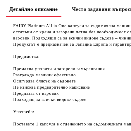
Детайлно описание
Често задавани въпрос
FAIRY Platinum All in One капсули за съдомиялна маши
остатъци от храна и загорели петна без необходимост о
варовик. Подходящи са за всички видове съдове – чини
Продуктът е предназначен за Западна Европа и гарантир
Предимства:
Премахва упорити и загорели замърсявания
Разгражда мазнини ефективно
Осигурява блясък на съдовете
Не изисква предварително накисване
Предпазва от варовик
Подходящ за всички видове съдове
Употреба:
Поставете 1 капсула в отделението на съдомиялната ма