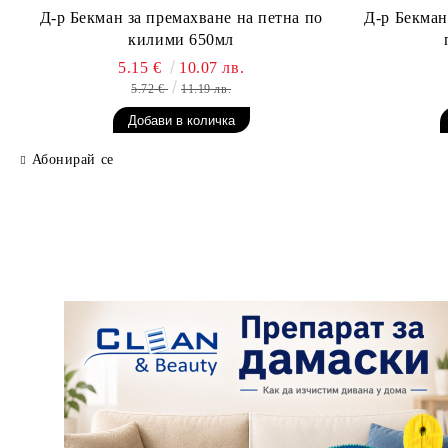
Д-р Бекман за премахване на петна по
Д-р Бекман
килими 650мл
5.15 €
10.07 лв.
5.72 €
11.19 лв.
Абонирай се