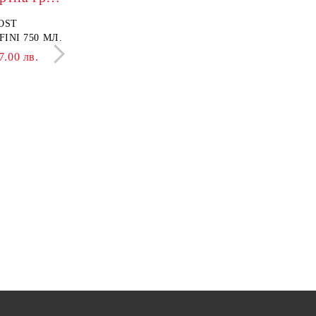
OST
БАЛСАМ PROVOST
INI 750 МЛ.
LISSAGE+ ONDULATI 750
МЛ.
7.00 лв.
8.69 €
17.00 лв.