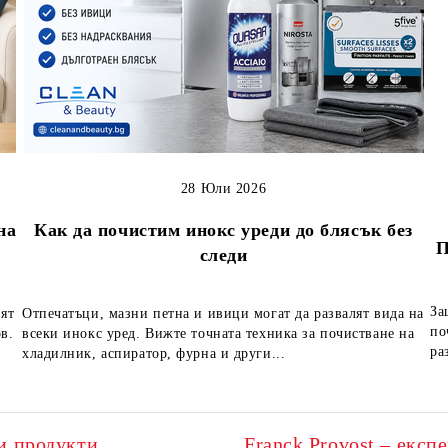
28 Юли 2026
на
Как да почистим инокс уреди до блясък без
П
следи
За
вят
Отпечатъци, мазни петна и ивици могат да развалят вида на
по
в.
всеки инокс уред. Вижте точната техника за почистване на
ра
хладилник, аспиратор, фурна и други...
и продукти