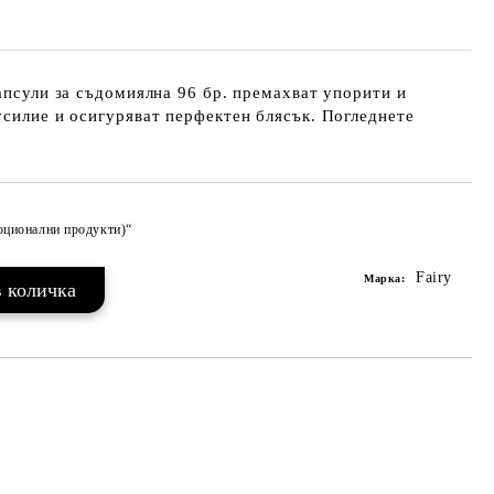
капсули за съдомиялна 96 бр. премахват упорити и
усилие и осигуряват перфектен блясък. Погледнете
моционални продукти)“
Добави в желани
Fairy
Марка: