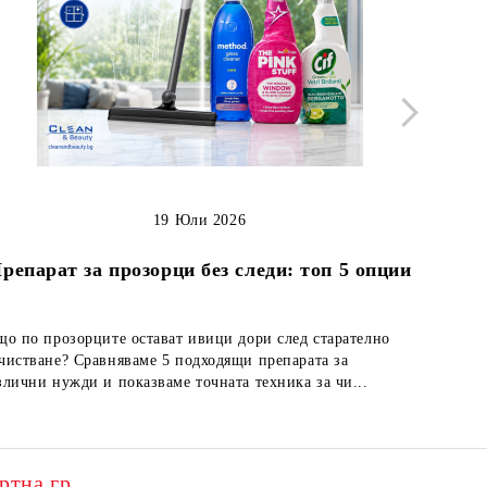
19 Юли 2026
Как д
репарат за прозорци без следи: топ 5 опции
що по прозорците остават ивици дори след старателно
Кожените
чистване? Сравняваме 5 подходящи препарата за
но непод
злични нужди и показваме точната техника за чи...
лесно по
Franck Provost – експертна грижа