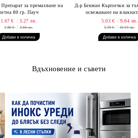
 Препарат за премахване на
Д-р Бекман Кърпички за тъ
петна 80 гр. Пауч
освежаване на влакната
1.67 €
3.27 лв.
5.03 €
9.84 лв.
1.86 €
3.64 лв.
5.59 €
10.93 лв.
Вдъхновение и съвети