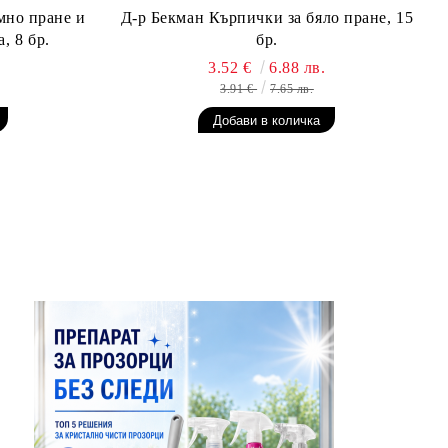
мно пране и
Д-р Бекман Кърпички за бяло пране, 15
, 8 бр.
бр.
3.52 €
6.88 лв.
3.91 €
7.65 лв.