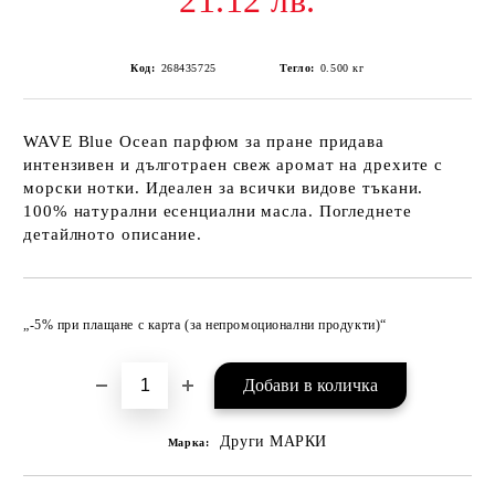
21.12 лв.
Код:
268435725
Тегло:
0.500
кг
WAVE Blue Ocean парфюм за пране придава
интензивен и дълготраен свеж аромат на дрехите с
морски нотки. Идеален за всички видове тъкани.
100% натурални есенциални масла. Погледнете
детайлното описание.
Добави в желани
„-5% при плащане с карта (за непромоционални продукти)“
Други МАРКИ
Марка: