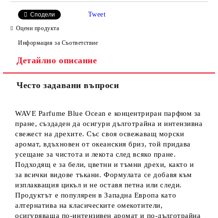
Tweet
Сподели
Оцени продукта
Информация за Съответствие
Детайлно описание
Често задавани въпроси
WAVE Parfume Blue Ocean е концентриран парфюм за
пране, създаден да осигури дълготрайна и интензивна
свежест на дрехите. Със своя освежаващ морски
аромат, вдъхновен от океанския бриз, той придава
усещане за чистота и лекота след всяко пране.
Подходящ е за бели, цветни и тъмни дрехи, както и
за всички видове тъкани. Формулата се добавя към
изплакващия цикъл и не оставя петна или следи.
Продуктът е популярен в Западна Европа като
алтернатива на класическите омекотители,
осигуряваща по-интензивен аромат и по-дълготрайна