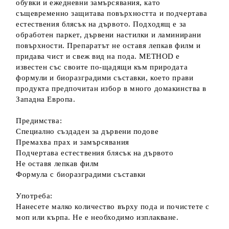
обувки и ежедневни замърсявания, като
същевременно защитава повърхността и подчертава
естествения блясък на дървото. Подходящ е за
обработен паркет, дървени настилки и ламинирани
повърхности. Препаратът не оставя лепкав филм и
придава чист и свеж вид на пода. METHOD е
известен със своите по-щадящи към природата
формули и биоразградими съставки, което прави
продукта предпочитан избор в много домакинства в
Западна Европа.
Предимства:
Специално създаден за дървени подове
Премахва прах и замърсявания
Подчертава естествения блясък на дървото
Не оставя лепкав филм
Формула с биоразградими съставки
Употреба:
Нанесете малко количество върху пода и почистете с
моп или кърпа. Не е необходимо изплакване.