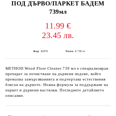
ПОД ДЪРВО/ПАРКЕТ БАДЕМ
739мл
11.99 €
23.45 лв.
Код:
42878
Тегло:
0.739
кг
METHOD Wood Floor Cleaner 739 мл е специализиран
препарат за почистване на дървени подове, който
премахва замърсяванията и подчертава естествения
блясък на дървото. Нежна формула за поддържане на
паркет и дървени настилки. Погледнете детайлното
описание.
Добави в желани