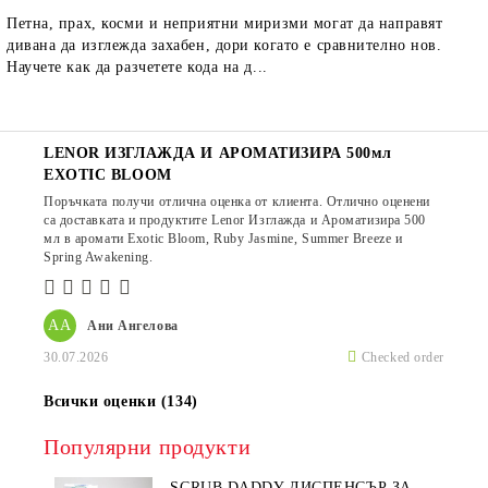
Петна, прах, косми и неприятни миризми могат да направят
дивана да изглежда захабен, дори когато е сравнително нов.
Научете как да разчетете кода на д...
LENOR ИЗГЛАЖДА И АРОМАТИЗИРА 500мл
EXOTIC BLOOM
Поръчката получи отлична оценка от клиента. Отлично оценени
са доставката и продуктите Lenor Изглажда и Ароматизира 500
мл в аромати Exotic Bloom, Ruby Jasmine, Summer Breeze и
Spring Awakening.
АА
Ани Ангелова
30.07.2026
Checked order
Всички оценки (134)
Популярни продукти
SCRUB DADDY ДИСПЕНСЪР ЗА