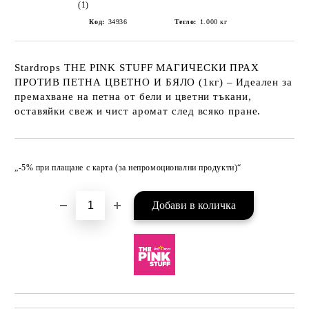
(1)
Код:
34936
Тегло:
1.000
кг
Stardrops THE PINK STUFF МАГИЧЕСКИ ПРАХ
ПРОТИВ ПЕТНА ЦВЕТНО И БЯЛО (1кг) – Идеален за
премахване на петна от бели и цветни тъкани,
оставяйки свеж и чист аромат след всяко пране.
Добави в желани
„-5% при плащане с карта (за непромоционални продукти)“