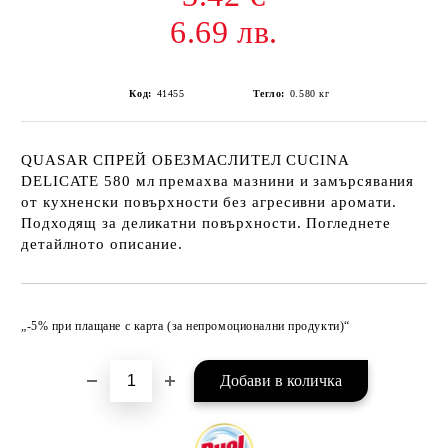
6.69 лв.
Код:
41455
Тегло:
0.580
кг
QUASAR СПРЕЙ ОБЕЗМАСЛИТЕЛ CUCINA
DELICATE 580 мл премахва мазнини и замърсявания
от кухненски повърхности без агресивни аромати.
Подходящ за деликатни повърхности. Погледнете
детайлното описание.
Добави в желани
„-5% при плащане с карта (за непромоционални продукти)“