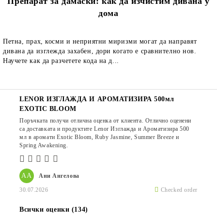
Препарат за дамаски: как да изчистим дивана у
дома
Петна, прах, косми и неприятни миризми могат да направят
дивана да изглежда захабен, дори когато е сравнително нов.
Научете как да разчетете кода на д...
LENOR ИЗГЛАЖДА И АРОМАТИЗИРА 500мл
EXOTIC BLOOM
Поръчката получи отлична оценка от клиента. Отлично оценени
са доставката и продуктите Lenor Изглажда и Ароматизира 500
мл в аромати Exotic Bloom, Ruby Jasmine, Summer Breeze и
Spring Awakening.
АА
Ани Ангелова
30.07.2026
Checked order
Всички оценки (134)