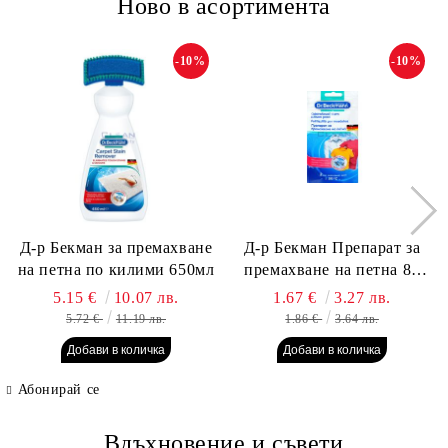
Ново в асортимента
-10%
-10%
Д-р Бекман за премахване
Д-р Бекман Препарат за
на петна по килими 650мл
премахване на петна 80
гр. Пауч
5.15 €
10.07 лв.
1.67 €
3.27 лв.
5.72 €
11.19 лв.
1.86 €
3.64 лв.
Абонирай се
Вдъхновение и съвети