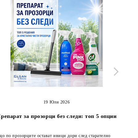
19 Юли 2026
Как д
репарат за прозорци без следи: топ 5 опции
що по прозорците остават ивици дори след старателно
Кожените