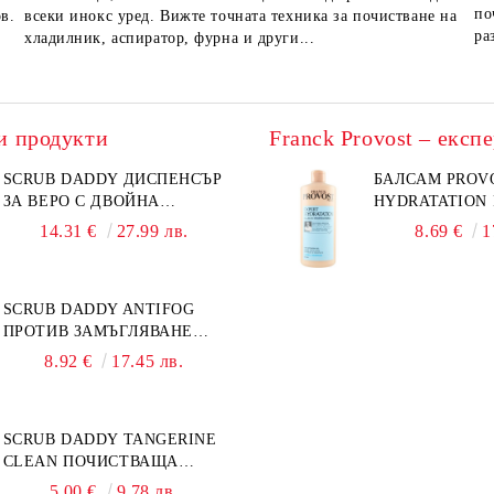
по
в.
всеки инокс уред. Вижте точната техника за почистване на
ра
хладилник, аспиратор, фурна и други...
и продукти
SCRUB DADDY ДИСПЕНСЪР
БАЛСАМ PROV
ЗА ВЕРО С ДВОЙНА
HYDRATATION F
ФУНКЦИЯ
14.31 €
27.99 лв.
8.69 €
1
SCRUB DADDY ANTIFOG
ПРОТИВ ЗАМЪГЛЯВАНЕ
50МЛ
8.92 €
17.45 лв.
SCRUB DADDY TANGERINE
CLEAN ПОЧИСТВАЩА
ПАСТА 500ГР
5.00 €
9.78 лв.