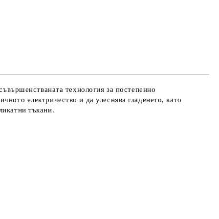
 усъвършенстваната технология за постепенно
ичното електричество и да улеснява гладенето, като
ликатни тъкани.