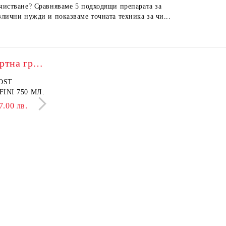
чистване? Сравняваме 5 подходящи препарата за
но непод
злични нужди и показваме точната техника за чи...
лесно по
Franck Provost – експертна грижа
OST
БАЛСАМ PROVOST
INI 750 МЛ.
LISSAGE+ ONDULATI 750
МЛ.
7.00 лв.
8.69 €
17.00 лв.