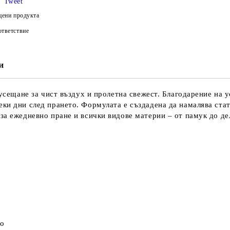
Tweet
цени продукта
тветствие
и
с усещане за чист въздух и пролетна свежест. Благодарение на
ки дни след прането. Формулата е създадена да намалява стат
за ежедневно пране и всички видове материи – от памук до де
во