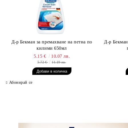
Д-р Бекман за премахване на петна по
Д-р Бекман
килими 650мл
5.15 €
10.07 лв.
5.72 €
11.19 лв.
Абонирай се