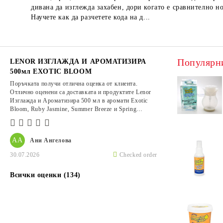
дивана да изглежда захабен, дори когато е сравнително но
Научете как да разчетете кода на д...
Популярн
LENOR ИЗГЛАЖДА И АРОМАТИЗИРА
500мл EXOTIC BLOOM
Поръчката получи отлична оценка от клиента.
Отлично оценени са доставката и продуктите Lenor
Изглажда и Ароматизира 500 мл в аромати Exotic
Bloom, Ruby Jasmine, Summer Breeze и Spring
Awakening.
АА
Ани Ангелова
30.07.2026
Checked order
Всички оценки (134)