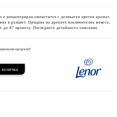
7 л е концентриран омекотител с деликатен цветен аромат,
ина в разцвет. Придава на дрехите изключителна мекота,
т до 87 пранета. Погледнете детайлното описание.
моционални продукти)“
Добави в желани