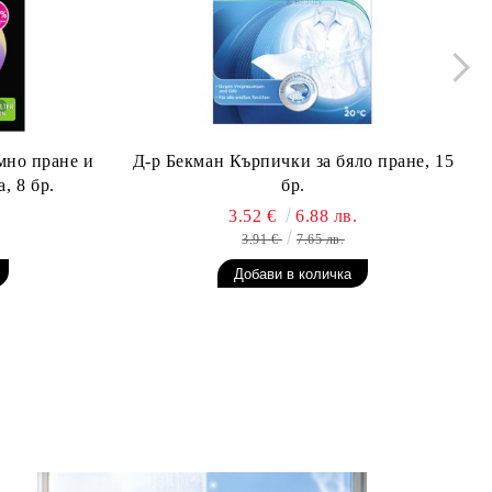
мно пране и
Д-р Бекман Кърпички за бяло пране, 15
, 8 бр.
бр.
3.52 €
6.88 лв.
3.91 €
7.65 лв.