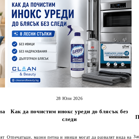
28 Юли 2026
на
Как да почистим инокс уреди до блясък без
П
следи
За
вят
Отпечатъци, мазни петна и ивици могат да развалят вида на