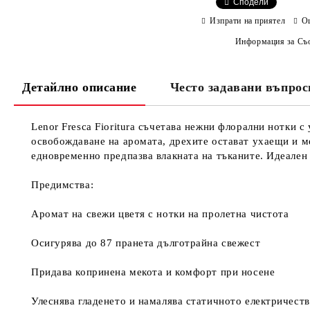
Сподели
Изпрати на приятел
О
Информация за Съо
Детайлно описание
Често задавани въпрос
Lenor Fresca Fioritura съчетава нежни флорални нотки 
освобождаване на аромата, дрехите остават ухаещи и ме
едновременно предпазва влакната на тъканите. Идеален 
Предимства:
Аромат на свежи цветя с нотки на пролетна чистота
Осигурява до 87 пранета дълготрайна свежест
Придава копринена мекота и комфорт при носене
Улеснява гладенето и намалява статичното електричест