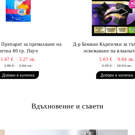
 Препарат за премахване на
Д-р Бекман Кърпички за тъ
петна 80 гр. Пауч
освежаване на влакната
1.67 €
3.27 лв.
5.03 €
9.84 лв.
1.86 €
3.64 лв.
5.59 €
10.93 лв.
Вдъхновение и съвети