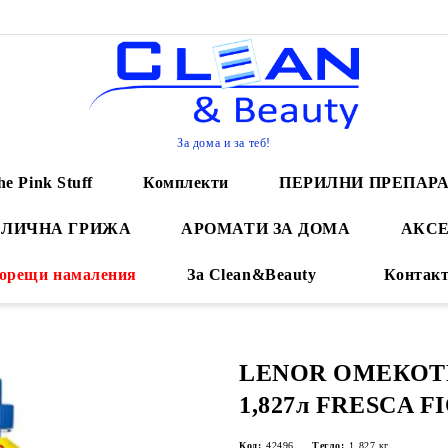
За дома и за теб!
he Pink Stuff
Комплекти
ПЕРИЛНИ ПРЕПАР
 ЛИЧНА ГРИЖА
АРОМАТИ ЗА ДОМА
АКСЕ
орещи намаления
За Clean&Beauty
Контак
LENOR ОМЕКОТ
1,827л FRESCA 
Код:
42496
Тегло:
1.827
кг