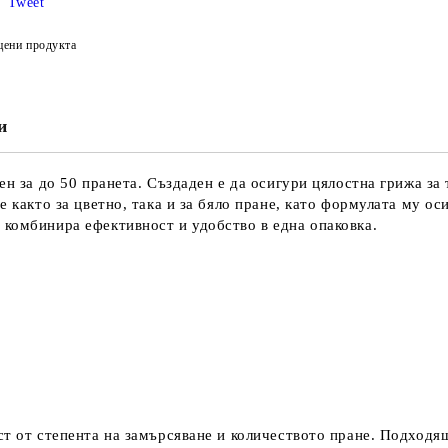
Tweet
цени продукта
и
чен за до 50 пранета. Създаден е да осигури цялостна грижа за
е както за цветно, така и за бяло пране, като формулата му ос
 комбинира ефективност и удобство в една опаковка.
ст от степента на замърсяване и количеството пране. Подходящ