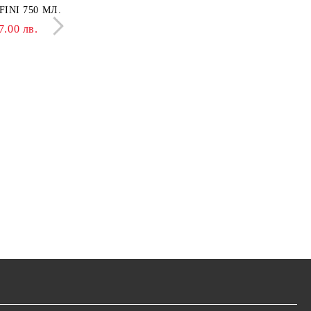
INI 750 МЛ.
LISSAGE+ ONDULATI 750
МЛ.
7.00 лв.
8.69 €
17.00 лв.