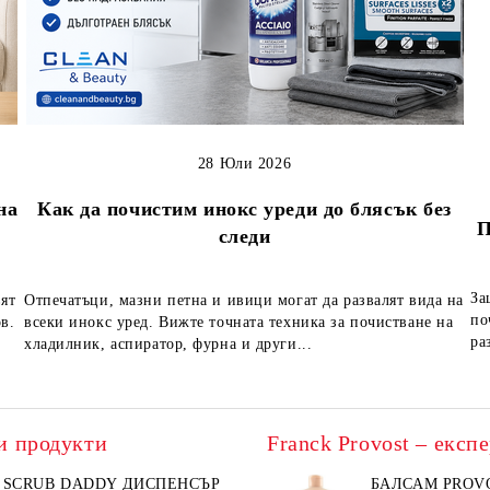
28 Юли 2026
на
Как да почистим инокс уреди до блясък без
П
следи
За
вят
Отпечатъци, мазни петна и ивици могат да развалят вида на
по
в.
всеки инокс уред. Вижте точната техника за почистване на
ра
хладилник, аспиратор, фурна и други...
и продукти
SCRUB DADDY ДИСПЕНСЪР
БАЛСАМ PROV