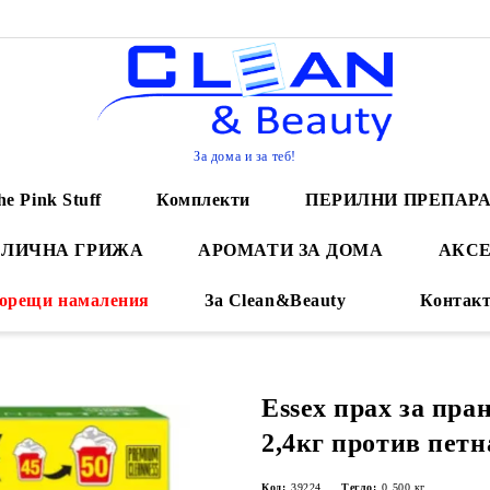
За дома и за теб!
he Pink Stuff
Комплекти
ПЕРИЛНИ ПРЕПАР
 ЛИЧНА ГРИЖА
АРОМАТИ ЗА ДОМА
АКСЕ
орещи намаления
За Clean&Beauty
Контак
Essex прах за пр
2,4кг против петн
Код:
39224
Тегло:
0.500
кг