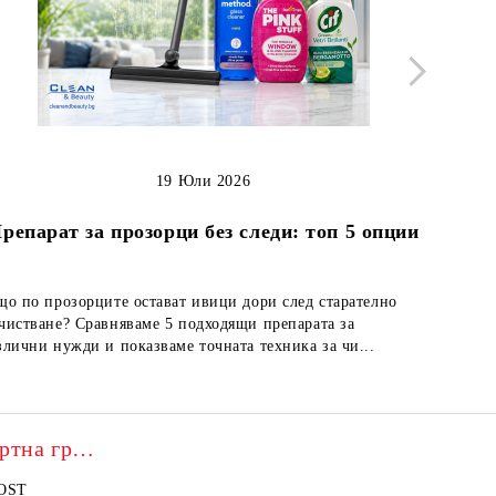
19 Юли 2026
Как д
репарат за прозорци без следи: топ 5 опции
що по прозорците остават ивици дори след старателно
Кожените
чистване? Сравняваме 5 подходящи препарата за
но непод
злични нужди и показваме точната техника за чи...
лесно по
Franck Provost – експертна грижа
OST
БАЛСАМ PROVOST