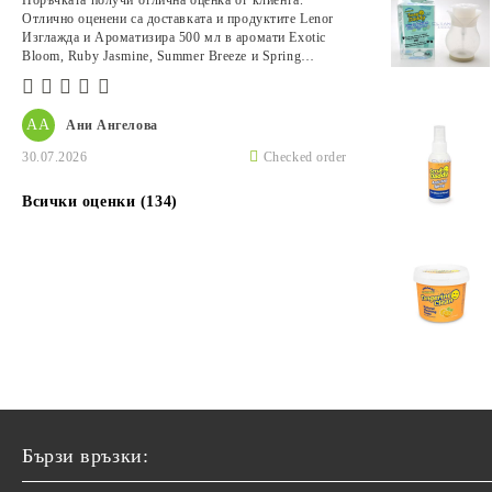
Поръчката получи отлична оценка от клиента.
Отлично оценени са доставката и продуктите Lenor
Изглажда и Ароматизира 500 мл в аромати Exotic
Bloom, Ruby Jasmine, Summer Breeze и Spring
Awakening.
АА
Ани Ангелова
30.07.2026
Checked order
Всички оценки (134)
Бързи връзки: