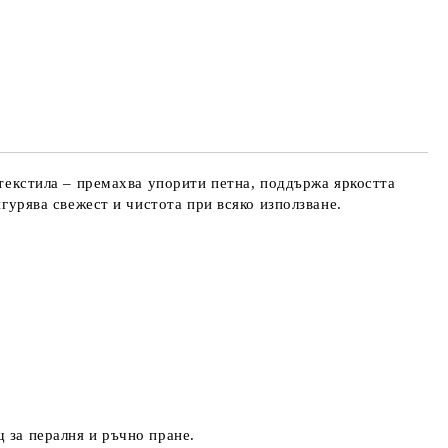
 текстила – премахва упорити петна, поддържа яркостта
игурява свежест и чистота при всяко използване.
 за пералня и ръчно пране.