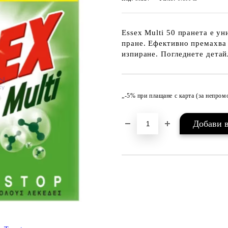
Essex Multi 50 пранета е у
пране. Ефективно премахва 
изпиране. Погледнете детай
„-5% при плащане с карта (за непро