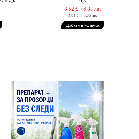
, 8 бр.
бр.
3.52 €
6.88 лв.
3.91 €
7.65 лв.