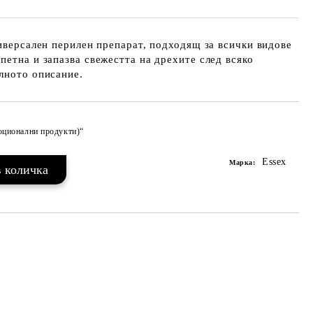
ниверсален перилен препарат, подходящ за всички видове
петна и запазва свежестта на дрехите след всяко
лното описание.
моционални продукти)“
Добави в желани
Essex
Марка: