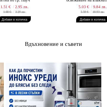
петна 80 гр. Пауч
освежаване на влакната
1.51 €
2.95 лв.
5.03 €
9.84 лв.
1.68 €
3.29 лв.
5.59 €
10.93 лв.
Вдъхновение и съвети