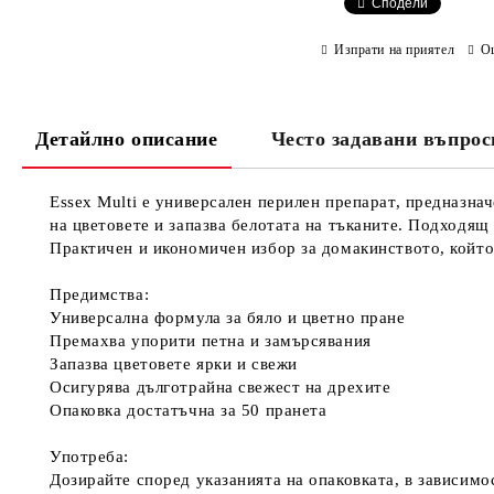
Сподели
Изпрати на приятел
О
Детайлно описание
Често задавани въпрос
Essex Multi е универсален перилен препарат, предназна
на цветовете и запазва белотата на тъканите. Подходящ 
Практичен и икономичен избор за домакинството, който
Предимства:
Универсална формула за бяло и цветно пране
Премахва упорити петна и замърсявания
Запазва цветовете ярки и свежи
Осигурява дълготрайна свежест на дрехите
Опаковка достатъчна за 50 пранета
Употреба:
Дозирайте според указанията на опаковката, в зависимо