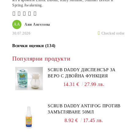
мл в аромати Exotic Bloom, Ruby Jasmine, Summer Breeze и
Spring Awakening.
АА
Ани Ангелова
30.07.2026
Checked order
Всички оценки (134)
Популярни продукти
SCRUB DADDY ДИСПЕНСЪР ЗА
ВЕРО С ДВОЙНА ФУНКЦИЯ
14.31 €
27.99 лв.
SCRUB DADDY ANTIFOG ПРОТИВ
ЗАМЪГЛЯВАНЕ 50МЛ
8.92 €
17.45 лв.