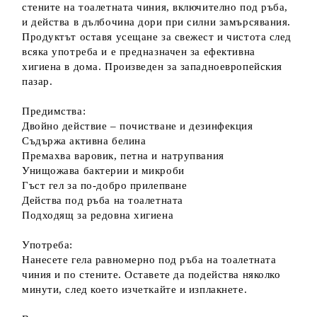
стените на тоалетната чиния, включително под ръба,
и действа в дълбочина дори при силни замърсявания.
Продуктът оставя усещане за свежест и чистота след
всяка употреба и е предназначен за ефективна
хигиена в дома. Произведен за западноевропейския
пазар.
Предимства:
Двойно действие – почистване и дезинфекция
Съдържа активна белина
Премахва варовик, петна и натрупвания
Унищожава бактерии и микроби
Гъст гел за по-добро прилепване
Действа под ръба на тоалетната
Подходящ за редовна хигиена
Употреба:
Нанесете гела равномерно под ръба на тоалетната
чиния и по стените. Оставете да подейства няколко
минути, след което изчеткайте и изплакнете.