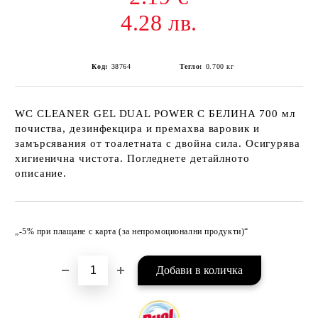
4.28 лв.
Код:
38764
Тегло:
0.700
кг
WC CLEANER GEL DUAL POWER С БЕЛИНА 700 мл
почиства, дезинфекцира и премахва варовик и
замърсявания от тоалетната с двойна сила. Осигурява
хигиенична чистота. Погледнете детайлното
описание.
Добави в желани
„-5% при плащане с карта (за непромоционални продукти)“