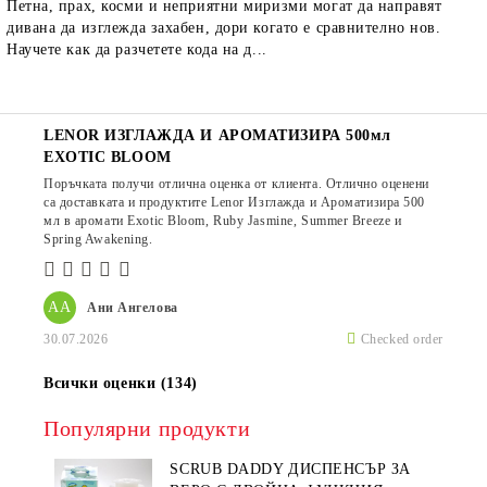
Петна, прах, косми и неприятни миризми могат да направят
дивана да изглежда захабен, дори когато е сравнително нов.
Научете как да разчетете кода на д...
LENOR ИЗГЛАЖДА И АРОМАТИЗИРА 500мл
EXOTIC BLOOM
Поръчката получи отлична оценка от клиента. Отлично оценени
са доставката и продуктите Lenor Изглажда и Ароматизира 500
мл в аромати Exotic Bloom, Ruby Jasmine, Summer Breeze и
Spring Awakening.
АА
Ани Ангелова
30.07.2026
Checked order
Всички оценки (134)
Популярни продукти
SCRUB DADDY ДИСПЕНСЪР ЗА