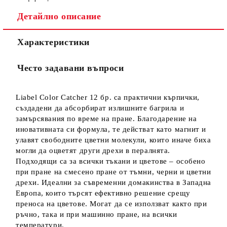
Детайлно описание
Характеристики
Често задавани въпроси
Liabel Color Catcher 12 бр. са практични кърпички,
създадени да абсорбират излишните багрила и
замърсявания по време на пране. Благодарение на
иновативната си формула, те действат като магнит и
улавят свободните цветни молекули, които иначе биха
могли да оцветят други дрехи в пералнята.
Подходящи са за всички тъкани и цветове – особено
при пране на смесено пране от тъмни, черни и цветни
дрехи. Идеални за съвременни домакинства в Западна
Европа, които търсят ефективно решение срещу
преноса на цветове. Могат да се използват както при
ръчно, така и при машинно пране, на всички
температури.