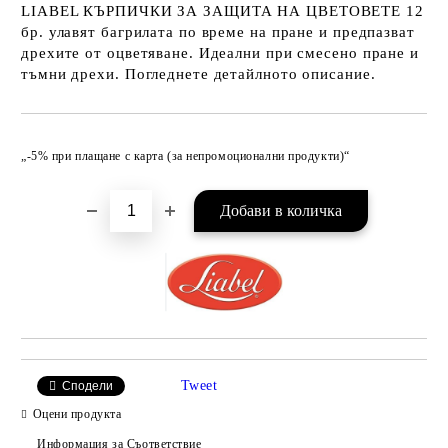
LIABEL КЪРПИЧКИ ЗА ЗАЩИТА НА ЦВЕТОВЕТЕ 12
бр. улавят багрилата по време на пране и предпазват
дрехите от оцветяване. Идеални при смесено пране и
тъмни дрехи. Погледнете детайлното описание.
Добави в желани
„-5% при плащане с карта (за непромоционални продукти)“
Tweet
Сподели
Оцени продукта
Информация за Съответствие