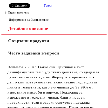
Tweet
Сподели
Оцени продукта
Информация за Съответствие
Детайлно описание
Свързани продукти
Често задавани въпроси
Domestos 750 мл Тъмно син Оригинал е гъст
дезинфекциращ гел с удължено действие, създаден за
цялостна хигиена в дома. Формулата прилепва по-
дълго към повърхностите, включително под водната
линия в тоалетната, като елиминира до 99.99% от
известните микроби и вируси. Подходящ за
използване в тоалетни, мивки, бани и подови
повърхности, този продукт осигурява надеждна
защита от замърсявания и варовик. Произведен от