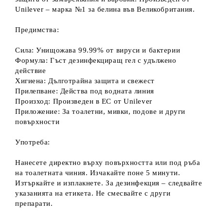
Unilever – марка №1 за белина във Великобритания.
Предимства:
Сила: Унищожава 99.99% от вируси и бактерии
Формула: Гъст дезинфекциращ гел с удължено
действие
Хигиена: Дълготрайна защита и свежест
Прилепване: Действа под водната линия
Произход: Произведен в ЕС от Unilever
Приложение: За тоалетни, мивки, подове и други
повърхности
Употреба:
Нанесете директно върху повърхността или под ръба
на тоалетната чиния. Изчакайте поне 5 минути.
Изтъркайте и изплакнете. За дезинфекция – следвайте
указанията на етикета. Не смесвайте с други
препарати.