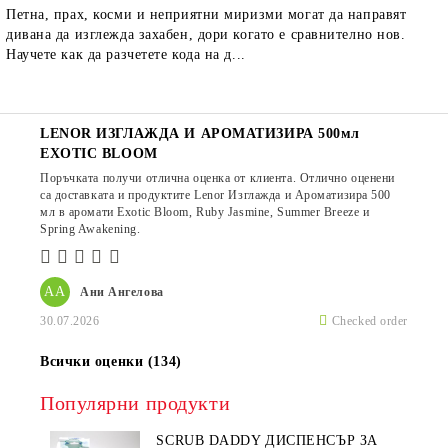
Петна, прах, косми и неприятни миризми могат да направят
дивана да изглежда захабен, дори когато е сравнително нов.
Научете как да разчетете кода на д...
LENOR ИЗГЛАЖДА И АРОМАТИЗИРА 500мл
EXOTIC BLOOM
Поръчката получи отлична оценка от клиента. Отлично оценени
са доставката и продуктите Lenor Изглажда и Ароматизира 500
мл в аромати Exotic Bloom, Ruby Jasmine, Summer Breeze и
Spring Awakening.
АА
Ани Ангелова
30.07.2026
Checked order
Всички оценки (134)
Популярни продукти
SCRUB DADDY ДИСПЕНСЪР ЗА