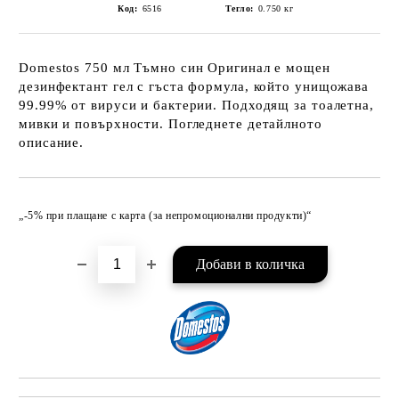
Код:
6516
Тегло:
0.750
кг
Domestos 750 мл Тъмно син Оригинал е мощен
дезинфектант гел с гъста формула, който унищожава
99.99% от вируси и бактерии. Подходящ за тоалетна,
мивки и повърхности. Погледнете детайлното
описание.
Добави в желани
„-5% при плащане с карта (за непромоционални продукти)“