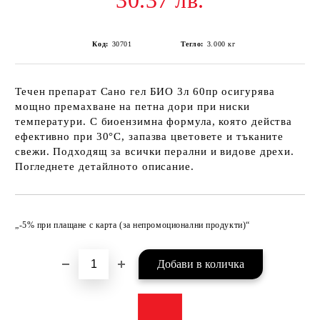
30.37 лв.
Код:
30701
Тегло:
3.000
кг
Течен препарат Сано гел БИО 3л 60пр осигурява
мощно премахване на петна дори при ниски
температури. С биоензимна формула, която действа
ефективно при 30°C, запазва цветовете и тъканите
свежи. Подходящ за всички перални и видове дрехи.
Погледнете детайлното описание.
Добави в желани
„-5% при плащане с карта (за непромоционални продукти)“