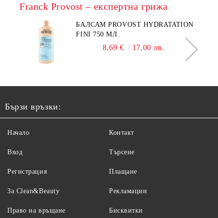
Franck Provost – експертна грижа
БАЛСАМ PROVOST HYDRATATION
FINI 750 МЛ.
8.69 €
17.00 лв.
Бързи връзки:
Начало
Контакт
Вход
Търсене
Регистрация
Плащане
За Clean&Beauty
Рекламации
Право на връщане
Бисквитки