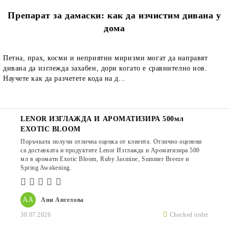
Препарат за дамаски: как да изчистим дивана у
дома
Петна, прах, косми и неприятни миризми могат да направят
дивана да изглежда захабен, дори когато е сравнително нов.
Научете как да разчетете кода на д...
LENOR ИЗГЛАЖДА И АРОМАТИЗИРА 500мл
EXOTIC BLOOM
Поръчката получи отлична оценка от клиента. Отлично оценени
са доставката и продуктите Lenor Изглажда и Ароматизира 500
мл в аромати Exotic Bloom, Ruby Jasmine, Summer Breeze и
Spring Awakening.
АА
Ани Ангелова
30.07.2026
Checked order