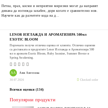
Петна, прах, косми и неприятни миризми могат да направят
дивана да изглежда захабен, дори когато е сравнително нов.
Научете как да разчетете кода на д...
LENOR ИЗГЛАЖДА И АРОМАТИЗИРА 500мл
EXOTIC BLOOM
Поръчката получи отлична оценка от клиента. Отлично оценени
са доставката и продуктите Lenor Изглажда и Ароматизира 500
мл в аромати Exotic Bloom, Ruby Jasmine, Summer Breeze и
Spring Awakening.
АА
Ани Ангелова
30.07.2026
Checked order
Всички оценки (134)
Популярни продукти