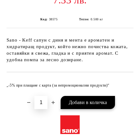
7.33 лв.
Код:
38575
Тегло:
0.500
кг
Sano - Keff сапун с диня и мента е ароматен и
хидратиращ продукт, който нежно почиства кожата,
оставяйки я свежа, гладка и с приятен аромат. С
удобна помпа за лесно дозиране.
Добави в желани
„-5% при плащане с карта (за непромоционални продукти)“