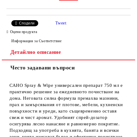
Tweet
Сподели
Оцени продукта
Информация за Съответствие
Детайлно описание
Често задавани въпроси
САНО Spray & Wipe универсален препарат 750 мл е
практично решение за ежедневното почистване на
дома. Неговата силна формула премахва мазнини,
прах и замърсявания от плотове, мебели, кухненски
повърхности и уреди, като същевременно оставя
свеж и чист аромат. Удобният спрей-дозатор
осигурява лесно нанасяне и равномерно покритие.
Подходящ за употреба в кухнята, банята и всички
зони, които изискват бързо и ефективно почистване.