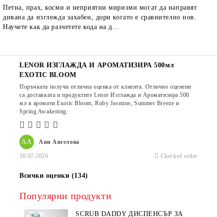
Петна, прах, косми и неприятни миризми могат да направят
дивана да изглежда захабен, дори когато е сравнително нов.
Научете как да разчетете кода на д...
LENOR ИЗГЛАЖДА И АРОМАТИЗИРА 500мл
EXOTIC BLOOM
Поръчката получи отлична оценка от клиента. Отлично оценени
са доставката и продуктите Lenor Изглажда и Ароматизира 500
мл в аромати Exotic Bloom, Ruby Jasmine, Summer Breeze и
Spring Awakening.
АА
Ани Ангелова
30.07.2026
Checked order
Всички оценки (134)
Популярни продукти
SCRUB DADDY ДИСПЕНСЪР ЗА