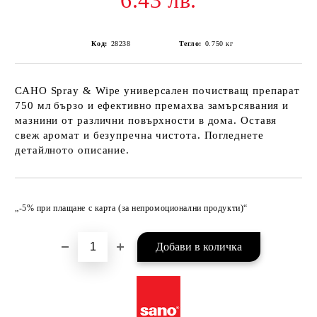
6.43 лв.
Код:
28238
Тегло:
0.750
кг
САНО Spray & Wipe универсален почистващ препарат
750 мл бързо и ефективно премахва замърсявания и
мазнини от различни повърхности в дома. Оставя
свеж аромат и безупречна чистота. Погледнете
детайлното описание.
Добави в желани
„-5% при плащане с карта (за непромоционални продукти)“