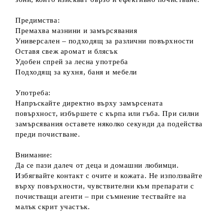
Предимства:
Премахва мазнини и замърсявания
Универсален – подходящ за различни повърхности
Оставя свеж аромат и блясък
Удобен спрей за лесна употреба
Подходящ за кухня, баня и мебели
Употреба:
Напръскайте директно върху замърсената
повърхност, избършете с кърпа или гъба. При силни
замърсявания оставете няколко секунди да подейства
преди почистване.
Внимание:
Да се пази далеч от деца и домашни любимци.
Избягвайте контакт с очите и кожата. Не използвайте
върху повърхности, чувствителни към препарати с
почистващи агенти – при съмнение тествайте на
малък скрит участък.