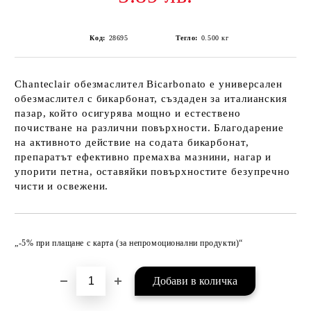
Код:
28695
Тегло:
0.500
кг
Chanteclair обезмаслител Bicarbonato е универсален
обезмаслител с бикарбонат, създаден за италианския
пазар, който осигурява мощно и естествено
почистване на различни повърхности. Благодарение
на активното действие на содата бикарбонат,
препаратът ефективно премахва мазнини, нагар и
упорити петна, оставяйки повърхностите безупречно
чисти и освежени.
Добави в желани
„-5% при плащане с карта (за непромоционални продукти)“