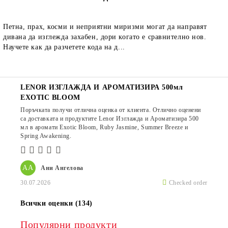
Петна, прах, косми и неприятни миризми могат да направят
дивана да изглежда захабен, дори когато е сравнително нов.
Научете как да разчетете кода на д...
LENOR ИЗГЛАЖДА И АРОМАТИЗИРА 500мл
EXOTIC BLOOM
Поръчката получи отлична оценка от клиента. Отлично оценени
са доставката и продуктите Lenor Изглажда и Ароматизира 500
мл в аромати Exotic Bloom, Ruby Jasmine, Summer Breeze и
Spring Awakening.
АА
Ани Ангелова
30.07.2026
Checked order
Всички оценки (134)
Популярни продукти