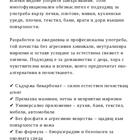
всички видове упорити замърсявания. Този
многофункционален обезмаслител е подходящ за
употреба върху печки, плотове, мивки, кухненски
уреди, плочки, текстил, бани, врати и дори външни
повърхности.
Разработен за ежедневна и професионална употреба,
той почиства без агресивни химикали, неутрализира
миризми и оставя усещане за естествена свежест и
хигиена. Подходящ е за домакинства с деца, хора с
чувствителна кожа и всички, които предпочитат еко-
алтернативи в почистването.
✔ Съдържа бикарбонат – силен естествен почистващ
агент
✔ Премахва мазнини, петна и неприятни миризми
✔ Универсално приложение – кухня, баня, текстил,
мебели, автомобили
✔ Без фосфати и агресивни вещества – щадящ към
повърхности и кожа
✔ Еко формула – биоразградим и безопасен за
околната среда