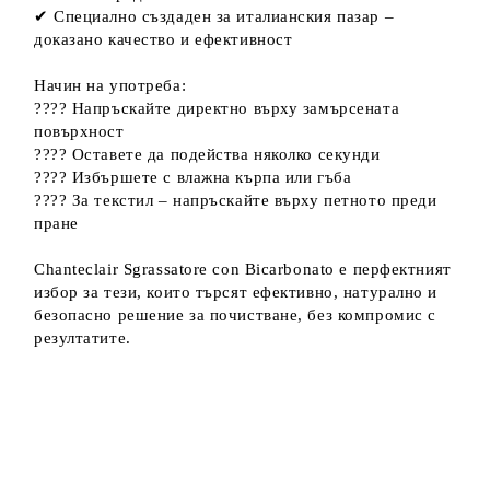
✔ Специално създаден за италианския пазар –
доказано качество и ефективност
Начин на употреба:
???? Напръскайте директно върху замърсената
повърхност
???? Оставете да подейства няколко секунди
???? Избършете с влажна кърпа или гъба
???? За текстил – напръскайте върху петното преди
пране
Chanteclair Sgrassatore con Bicarbonato е перфектният
избор за тези, които търсят ефективно, натурално и
безопасно решение за почистване, без компромис с
резултатите.