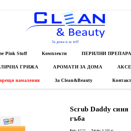
За дома и за теб!
he Pink Stuff
Комплекти
ПЕРИЛНИ ПРЕПАР
 ЛИЧНА ГРИЖА
АРОМАТИ ЗА ДОМА
АКСЕ
орещи намаления
За Clean&Beauty
Контак
Scrub Daddy синя
гъба
Код:
41221
Тегло:
0.100
кг