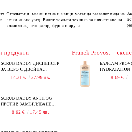
За
вят
Отпечатъци, мазни петна и ивици могат да развалят вида на
по
в.
всеки инокс уред. Вижте точната техника за почистване на
ра
хладилник, аспиратор, фурна и други...
и продукти
SCRUB DADDY ДИСПЕНСЪР
БАЛСАМ PROV
ЗА ВЕРО С ДВОЙНА
HYDRATATION F
ФУНКЦИЯ
14.31 €
27.99 лв.
8.69 €
1
SCRUB DADDY ANTIFOG
ПРОТИВ ЗАМЪГЛЯВАНЕ
50МЛ
8.92 €
17.45 лв.