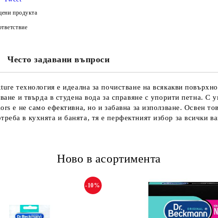
цени продукта
тветствие
Често задавани въпроси
xture технология е идеална за почистване на всякакви повърхн
тване и твърда в студена вода за справяне с упорити петна. С 
ors е не само ефективна, но и забавна за използване. Освен т
реба в кухнята и банята, тя е перфектният избор за всички в
Ново в асортимента
-10%