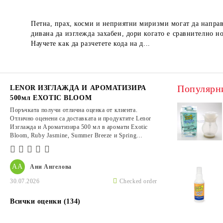
Петна, прах, косми и неприятни миризми могат да напра
дивана да изглежда захабен, дори когато е сравнително но
Научете как да разчетете кода на д...
Популярн
LENOR ИЗГЛАЖДА И АРОМАТИЗИРА
500мл EXOTIC BLOOM
Поръчката получи отлична оценка от клиента.
Отлично оценени са доставката и продуктите Lenor
Изглажда и Ароматизира 500 мл в аромати Exotic
Bloom, Ruby Jasmine, Summer Breeze и Spring
Awakening.
АА
Ани Ангелова
30.07.2026
Checked order
Всички оценки (134)