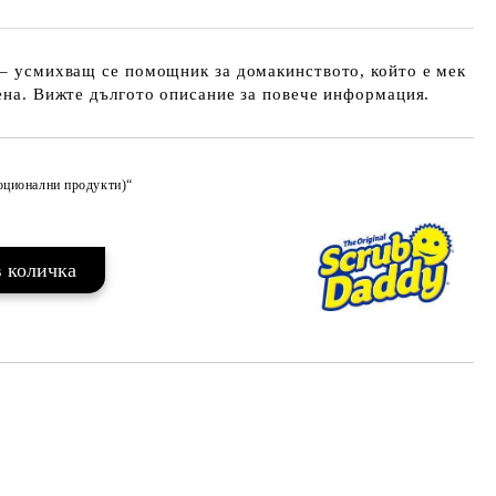
 – усмихващ се помощник за домакинството, който е мек
дена. Вижте дългото описание за повече информация.
моционални продукти)“
Добави в желани