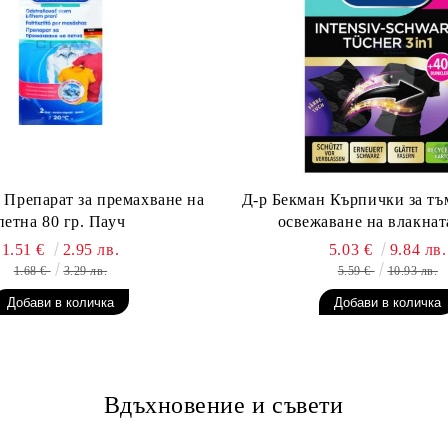
 Препарат за премахване на
Д-р Бекман Кърпички за тъ
петна 80 гр. Пауч
освежаване на влакната
1.51 €
2.95 лв.
5.03 €
9.84 лв.
1.68 €
3.29 лв.
5.59 €
10.93 лв.
Вдъхновение и съвети