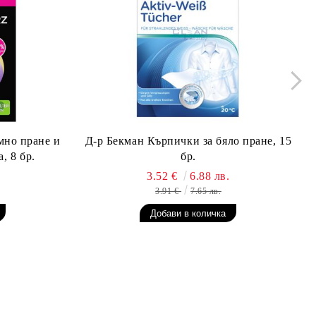
мно пране и
Д-р Бекман Кърпички за бяло пране, 15
, 8 бр.
бр.
3.52 €
6.88 лв.
3.91 €
7.65 лв.