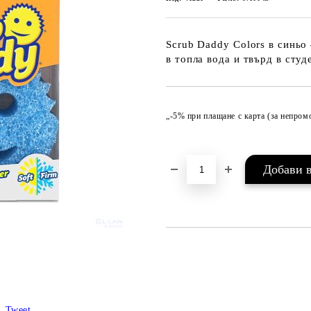
Scrub Daddy Colors в синьо
в топла вода и твърд в сту
„-5% при плащане с карта (за непро
Tweet