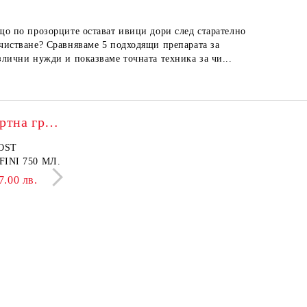
що по прозорците остават ивици дори след старателно
Кожените
чистване? Сравняваме 5 подходящи препарата за
но непод
злични нужди и показваме точната техника за чи...
лесно по
Franck Provost – експертна грижа
OST
БАЛСАМ PROVOST
INI 750 МЛ.
LISSAGE+ ONDULATI 750
МЛ.
7.00 лв.
8.69 €
17.00 лв.