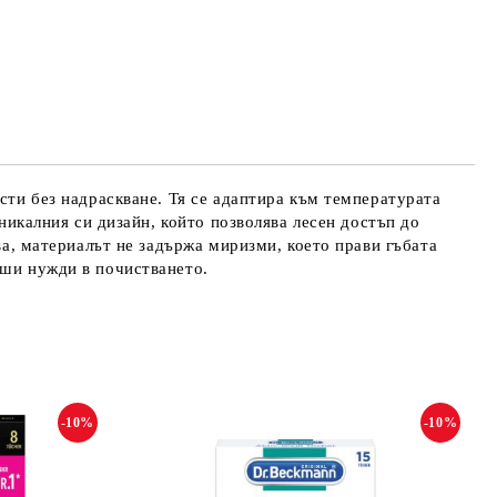
ости без надраскване. Тя се адаптира към температурата
уникалния си дизайн, който позволява лесен достъп до
ова, материалът не задържа миризми, което прави гъбата
аши нужди в почистването.
-10%
-10%