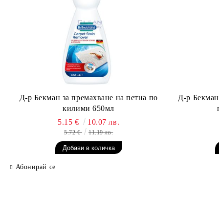
Д-р Бекман за премахване на петна по
Д-р Бекман
килими 650мл
5.15 €
10.07 лв.
5.72 €
11.19 лв.
Абонирай се