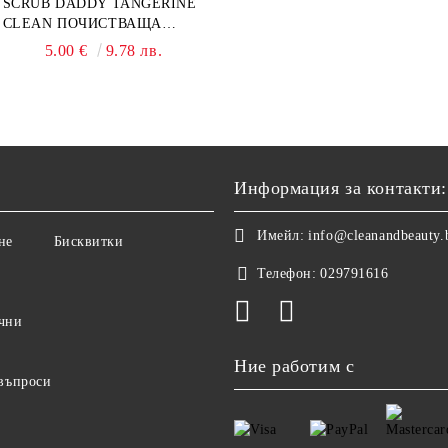
SCRUB DADDY TANGERINE
CLEAN ПОЧИСТВАЩА
ПАСТА 500ГР
5.00 €
9.78 лв.
Информация за контакти:
Имейл:
info@cleanandbeauty.
не
Бисквитки
Телефон:
029791616
чни
Ние работим с
 въпроси